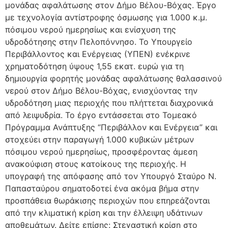
μονάδας αφαλάτωσης στον Δήμο Βέλου-Βόχας. Έργο
με τεχνολογία αντίστροφης όσμωσης για 1.000 κ.μ.
πόσιμου νερού ημερησίως και ενίσχυση της
υδροδότησης στην Πελοπόννησο. Το Υπουργείο
Περιβάλλοντος και Ενέργειας (ΥΠΕΝ) ενέκρινε
χρηματοδότηση ύψους 1,55 εκατ. ευρώ για τη
δημιουργία φορητής μονάδας αφαλάτωσης θαλασσινού
νερού στον Δήμο Βέλου-Βόχας, ενισχύοντας την
υδροδότηση μιας περιοχής που πλήττεται διαχρονικά
από λειψυδρία. Το έργο εντάσσεται στο Τομεακό
Πρόγραμμα Ανάπτυξης “Περιβάλλον και Ενέργεια” και
στοχεύει στην παραγωγή 1.000 κυβικών μέτρων
πόσιμου νερού ημερησίως, προσφέροντας άμεση
ανακούφιση στους κατοίκους της περιοχής. Η
υπογραφή της απόφασης από τον Υπουργό Σταύρο Ν.
Παπασταύρου σηματοδοτεί ένα ακόμα βήμα στην
προσπάθεια θωράκισης περιοχών που επηρεάζονται
από την κλιματική κρίση και την έλλειψη υδάτινων
αποθεμάτων. Δείτε επίσης: Στεγαστική κρίση στο