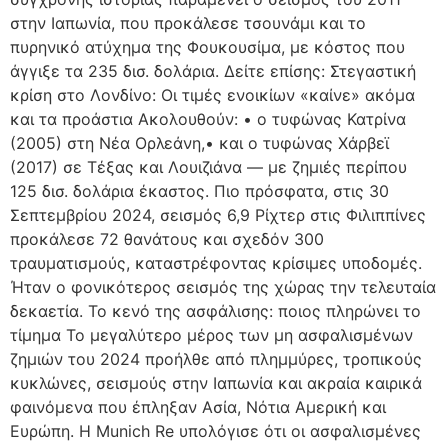
στην Ιαπωνία, που προκάλεσε τσουνάμι και το
πυρηνικό ατύχημα της Φουκουσίμα, με κόστος που
άγγιξε τα 235 δισ. δολάρια. Δείτε επίσης: Στεγαστική
κρίση στο Λονδίνο: Οι τιμές ενοικίων «καίνε» ακόμα
και τα προάστια Ακολουθούν: • ο τυφώνας Κατρίνα
(2005) στη Νέα Ορλεάνη,• και ο τυφώνας Χάρβεϊ
(2017) σε Τέξας και Λουιζιάνα — με ζημιές περίπου
125 δισ. δολάρια έκαστος. Πιο πρόσφατα, στις 30
Σεπτεμβρίου 2024, σεισμός 6,9 Ρίχτερ στις Φιλιππίνες
προκάλεσε 72 θανάτους και σχεδόν 300
τραυματισμούς, καταστρέφοντας κρίσιμες υποδομές.
Ήταν ο φονικότερος σεισμός της χώρας την τελευταία
δεκαετία. Το κενό της ασφάλισης: ποιος πληρώνει το
τίμημα Το μεγαλύτερο μέρος των μη ασφαλισμένων
ζημιών του 2024 προήλθε από πλημμύρες, τροπικούς
κυκλώνες, σεισμούς στην Ιαπωνία και ακραία καιρικά
φαινόμενα που έπληξαν Ασία, Νότια Αμερική και
Ευρώπη. Η Munich Re υπολόγισε ότι οι ασφαλισμένες