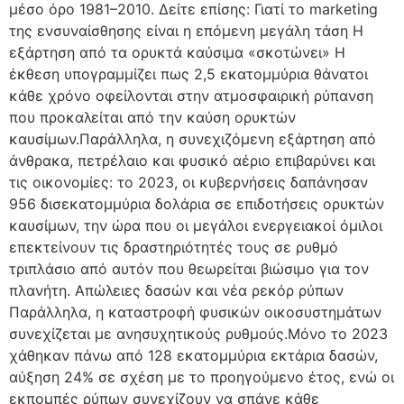
μέσο όρο 1981–2010. Δείτε επίσης: Γιατί το marketing
της ενσυναίσθησης είναι η επόμενη μεγάλη τάση Η
εξάρτηση από τα ορυκτά καύσιμα «σκοτώνει» Η
έκθεση υπογραμμίζει πως 2,5 εκατομμύρια θάνατοι
κάθε χρόνο οφείλονται στην ατμοσφαιρική ρύπανση
που προκαλείται από την καύση ορυκτών
καυσίμων.Παράλληλα, η συνεχιζόμενη εξάρτηση από
άνθρακα, πετρέλαιο και φυσικό αέριο επιβαρύνει και
τις οικονομίες: το 2023, οι κυβερνήσεις δαπάνησαν
956 δισεκατομμύρια δολάρια σε επιδοτήσεις ορυκτών
καυσίμων, την ώρα που οι μεγάλοι ενεργειακοί όμιλοι
επεκτείνουν τις δραστηριότητές τους σε ρυθμό
τριπλάσιο από αυτόν που θεωρείται βιώσιμο για τον
πλανήτη. Απώλειες δασών και νέα ρεκόρ ρύπων
Παράλληλα, η καταστροφή φυσικών οικοσυστημάτων
συνεχίζεται με ανησυχητικούς ρυθμούς.Μόνο το 2023
χάθηκαν πάνω από 128 εκατομμύρια εκτάρια δασών,
αύξηση 24% σε σχέση με το προηγούμενο έτος, ενώ οι
εκπομπές ρύπων συνεχίζουν να σπάνε κάθε