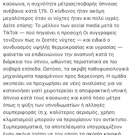
καύσωνα, η συχνότητα μέτριας/σοβαρής άπνοιας
ανέβαινε κατά 1,1%. Ο κίνδυνος ήταν ακόμη
μεγαλύτερος όταν οι νύχτες ήταν και πολύ υγρές.
Δείτε επίσης: Το μέλλον των social media μετά το
TikTok — πού πηγαίνει η προσοχή Οι συγγραφείς
τονίζουν πως οι ζεστές νύχτες — και ειδικά ο
συνδυασμός υψηλής θερμοκρασίας και υγρασίας —
φαίνεται να επιδεινώνουν την αναπνοή κατά τη
διάρκεια του ύπνου, ωθώντας περιστατικά σε πιο
σοβαρά επίπεδα. Ωστόσο, τα ακριβή παθοφυσιολογικά
μηχανίσματα παραμένουν προς διερεύνηση. Η ομάδα
σκοπεύει να προχωρήσει σε νέες αναλύσεις για να
κατανοήσει γιατί χειροτερεύει η αποφρακτική υπνική
άπνοια κατά τους καύσωνες και κατά πόσο μέτρα
όπως η ψύξη των υπνοδωματίων ή αλλαγές
συμπεριφοράς (π.χ. καλύτερος αερισμός, χρήση
κλιματισμού) μπορούν να περιορίσουν τον αντίκτυπο.
Συμπερασματικά, τα αποτελέσματα υπογραμμίζουν
έναν ακόμη τρόπο με τον οποίο τα ακραία καιρικά