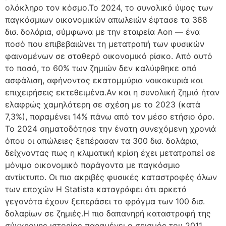
ολόκληρο τον κόσμο.Το 2024, το συνολικό ύψος των
παγκόσμιων οικονομικών απωλειών έφτασε τα 368
δισ. δολάρια, σύμφωνα με την εταιρεία Aon — ένα
ποσό που επιβεβαιώνει τη μετατροπή των φυσικών
φαινομένων σε σταθερό οικονομικό ρίσκο. Από αυτό
το ποσό, το 60% των ζημιών δεν καλύφθηκε από
ασφάλιση, αφήνοντας εκατομμύρια νοικοκυριά και
επιχειρήσεις εκτεθειμένα.Αν και η συνολική ζημιά ήταν
ελαφρώς χαμηλότερη σε σχέση με το 2023 (κατά
7,3%), παραμένει 14% πάνω από τον μέσο ετήσιο όρο.
Το 2024 σηματοδότησε την ένατη συνεχόμενη χρονιά
όπου οι απώλειες ξεπέρασαν τα 300 δισ. δολάρια,
δείχνοντας πως η κλιματική κρίση έχει μετατραπεί σε
μόνιμο οικονομικό παράγοντα με παγκόσμιο
αντίκτυπο. Οι πιο ακριβές φυσικές καταστροφές όλων
των εποχών Η Statista καταγράφει ότι αρκετά
γεγονότα έχουν ξεπεράσει το φράγμα των 100 δισ.
δολαρίων σε ζημιές.Η πιο δαπανηρή καταστροφή της
σύγχρονης ιστορίας παραμένει ο σεισμός του 2011