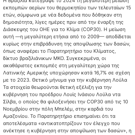
Η Βραζιλία κατέγραψε το 2024 τη μεγαλύτερη μείωση
εκπομπών αερίων του θερμοκηπίου των τελευταίων 15
ετών, σύμφωνα με νέα δεδομένα που δόθηκαν στη
δημοσιότητα, λίγες ημέρες πριν από την έναρξη της
Διάσκεψης του ΟΗΕ για το Κλίμα (COP30). Η μείωση
αυτή —η μεγαλύτερη ετήσια από το 2009— αποδίδεται
κυρίως στην επιβράδυνση της αποψίλωσης των δασών,
όπως αναφέρει το Παρατηρητήριο του Κλίματος,
δίκτυο βραζιλιάνικων ΜΚΟ. Συγκεκριμένα, οι
ακαθάριστες εκπομπές στη μεγαλύτερη χώρα της
Λατινικής Αμερικής υποχώρησαν κατά 16,7% σε σχέση
με το 2023. Θετικό μήνυμα για την κυβέρνηση Λούλα
Τα στοιχεία θεωρούνται θετική εξέλιξη για την
κυβέρνηση του προέδρου Λουίς Ινάσιου Λούλα ντα
Σίλβα, ο οποίος θα φιλοξενήσει την COP30 από τις 10
Νοεμβρίου στην πόλη Μπελέμ, στην καρδιά του
Αμαζονίου. Το Παρατηρητήριο επισημαίνει ότι τα
αποτελέσματα «αντικατοπτρίζουν τον έλεγχο που
ανέκτησε η κυβέρνηση στην αποψίλωση των δασών», η