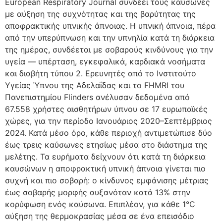
European Respiratory Journal συνδέει τους καύσωνες
με αύξηση της συχνότητας και της βαρύτητας της
αποφρακτικής υπνικής άπνοιας. Η υπνική άπνοια, πέρα
από την υπερύπνωση και την υπνηλία κατά τη διάρκεια
της ημέρας, συνδέεται με σοβαρούς κινδύνους για την
υγεία — υπέρταση, εγκεφαλικά, καρδιακά νοσήματα
και διαβήτη τύπου 2. Ερευνητές από το Ινστιτούτο
Υγείας Ύπνου της Αδελαΐδας και το FHMRI του
Πανεπιστημίου Flinders ανέλυσαν δεδομένα από
67.558 χρήστες αισθητήρων ύπνου σε 17 ευρωπαϊκές
χώρες, για την περίοδο Ιανουάριος 2020–Σεπτέμβριος
2024. Κατά μέσο όρο, κάθε περιοχή αντιμετώπισε δύο
έως τρεις καύσωνες ετησίως μέσα στο διάστημα της
μελέτης. Τα ευρήματα δείχνουν ότι κατά τη διάρκεια
καυσώνων η αποφρακτική υπνική άπνοια γίνεται πιο
συχνή και πιο σοβαρή: ο κίνδυνος εμφάνισης μέτριας
έως σοβαρής μορφής αυξανόταν κατά 13% στην
κορύφωση ενός καύσωνα. Επιπλέον, για κάθε 1°C
αύξηση της θερμοκρασίας μέσα σε ένα επεισόδιο