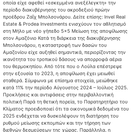
οποία είχε αφεθεί «εσκεμμένα ανεξέλεγκτη» την
περίοδο διακυβέρνησης του ακροδεξιού πρώην
προέδρου Ζαΐχ Μπολσονάρου. Δείτε επίσης: Invel Real
Estate & Prodea Investments ενισχύουν τον αθλητισμό
στη Μήλο με νέο γήπεδο 5×5 Μείωση της αποψίλωσης
στον Αμαζόνιο Κατά τη διάρκεια της διακυβέρνησης
Μπολσονάρου, η καταστροφή των δασών του
Αμαζονίου είχε αυξηθεί σημαντικά, περιορίζοντας την
ικανότητα του τροπικού δάσους να απορροφά αέρια
του θερμοκηπίου. Από τότε που ο Λούλα επέστρεψε
στην εξουσία το 2023, η αποψίλωση έχει μειωθεί
σταθερά. Σύμφωνα με επίσημα στοιχεία, μειώθηκε
κατά 11% την περίοδο Αύγουστος 2024 – Ιούλιος 2025.
Προκλήσεις και αντιφάσεις στην περιβαλλοντική
πολιτική Παρά τη θετική πορεία, το Παρατηρητήριο του
Κλίματος προειδοποιεί ότι τα οικονομικά δεδομένα του
2025 ενδέχεται να δυσκολέψουν τη διατήρηση του
ρυθμού μείωσης εκπομπών και την τήρηση των
διεθνών δεσμεύσεων της χώρας. Παράλληλα, η