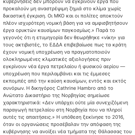
κυβερνήσεις δεν μπορούν να εγκρίνουν έργα που
προκαλούν μη αναστρέψιμη ζημιά στο κλίμα χωρίς
δικαστική έγκριση. Οι ΜΚΟ και οι πολίτες αποκτούν
πλέον ισχυρότερη νομική βάση για να αμφισβητήσουν
έργα ορυκτών καυσίμων παγκοσμίως.» Παρά το
γεγονός ότι η ετυμηγορία δεν θεωρήθηκε «νίκη» για
τους ακτιβιστές, το ΕΔΔΑ επιβεβαίωσε πως τα κράτη
έχουν νομική υποχρέωση να πραγματοποιούν
ολοκληρωμένες κλιματικές αξιολογήσεις πριν
εγκρίνουν νέα έργα πετρελαίου ή φυσικού αερίου —
υποχρέωση που περιλαμβάνει και τις έμμεσες
εκπομπές από την καύση καυσίμων, εντός και εκτός
συνόρων. Η δικηγόρος Cathrine Hambro από το
Ανώτατο Δικαστήριο της Νορβηγίας σημείωσε
χαρακτηριστικά: «Δεν υπάρχει ούτε μία συνεχιζόμενη
παραγωγή πετρελαίου στη Νορβηγία που να πληροί
αυτές τις απαιτήσεις.» Η υπόθεση ξεκίνησε το 2016,
όταν οι οργανώσεις προσέβαλαν την απόφαση της
κυβέρνησης να ανοίξει νέα τμήματα της Θάλασσας του