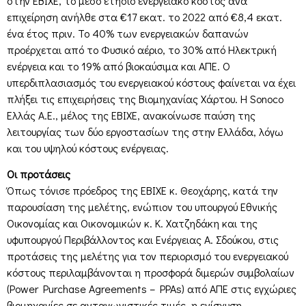
στην ΕΒΙΧΕ, το μέσο ετήσιο ενεργειακό κόστος ανά
επιχείρηση ανήλθε στα €17 εκατ. το 2022 από €8,4 εκατ.
ένα έτος πριν. Το 40% των ενεργειακών δαπανών
προέρχεται από το Φυσικό αέριο, το 30% από Ηλεκτρική
ενέργεια και το 19% από βιοκαύσιμα και ΑΠΕ. Ο
υπερδιπλασιασμός του ενεργειακού κόστους φαίνεται να έχει
πλήξει τις επιχειρήσεις της Βιομηχανίας Χάρτου. Η Sonoco
Ελλάς Α.Ε., μέλος της ΕΒΙΧΕ, ανακοίνωσε παύση της
λειτουργίας των δύο εργοστασίων της στην Ελλάδα, λόγω
και του υψηλού κόστους ενέργειας.
Οι προτάσεις
Όπως τόνισε πρόεδρος της ΕΒΙΧΕ κ. Θεοχάρης, κατά την
παρουσίαση της μελέτης, ενώπιον του υπουργού Εθνικής
Οικονομίας και Οικονομικών κ. Κ. Χατζηδάκη και της
υφυπουργού Περιβάλλοντος και Ενέργειας Α. Σδούκου, στις
προτάσεις της μελέτης για τον περιορισμό του ενεργειακού
κόστους περιλαμβάνονται η προσφορά διμερών συμβολαίων
(Power Purchase Agreements – PPAs) από ΑΠΕ στις εγχώριες
βιομηχανίες σε ανταγωνιστικές τιμές, η ενίσχυση