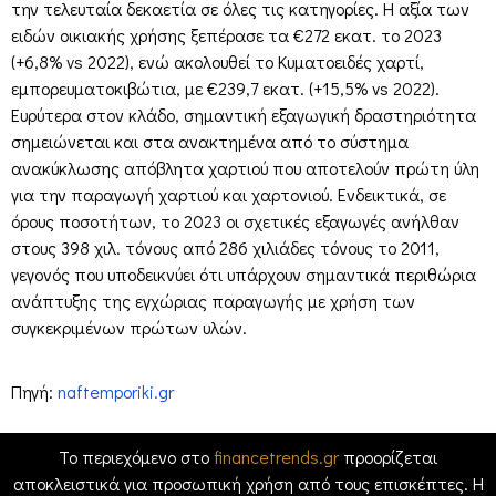
την τελευταία δεκαετία σε όλες τις κατηγορίες. Η αξία των
ειδών οικιακής χρήσης ξεπέρασε τα €272 εκατ. το 2023
(+6,8% vs 2022), ενώ ακολουθεί το Κυματοειδές χαρτί,
εμπορευματοκιβώτια, με €239,7 εκατ. (+15,5% vs 2022).
Ευρύτερα στον κλάδο, σημαντική εξαγωγική δραστηριότητα
σημειώνεται και στα ανακτημένα από το σύστημα
ανακύκλωσης απόβλητα χαρτιού που αποτελούν πρώτη ύλη
για την παραγωγή χαρτιού και χαρτονιού. Ενδεικτικά, σε
όρους ποσοτήτων, το 2023 οι σχετικές εξαγωγές ανήλθαν
στους 398 χιλ. τόνους από 286 χιλιάδες τόνους το 2011,
γεγονός που υποδεικνύει ότι υπάρχουν σημαντικά περιθώρια
ανάπτυξης της εγχώριας παραγωγής με χρήση των
συγκεκριμένων πρώτων υλών.
Πηγή:
naftemporiki.gr
Το περιεχόμενο στο
financetrends.gr
προορίζεται
αποκλειστικά για προσωπική χρήση από τους επισκέπτες. Η