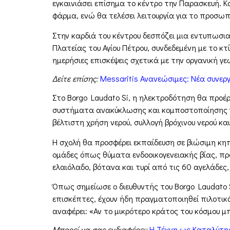
εγκαινιάσει επίσημα το κέντρο την Παρασκευή. Κ
φάρμα, ενώ θα τελέσει λειτουργία για το προσωπ
Στην καρδιά του κέντρου δεσπόζει μια εντυπωσ
Πλατείας του Αγίου Πέτρου, συνδεδεμένη με το κ
ημερήσιες επισκέψεις σχετικά με την οργανική γ
Δείτε επίσης:
Messaritis Ανανεώσιμες: Νέα συνερ
Στο Borgo Laudato Si, η ηλεκτροδότηση θα προ
συστήματα ανακύκλωσης και κομποστοποίησης γι
βέλτιστη χρήση νερού, συλλογή βρόχινου νερού κ
Η σχολή θα προσφέρει εκπαίδευση σε βιώσιμη κηπο
ομάδες όπως θύματα ενδοοικογενειακής βίας, πρ
ελαιόλαδο, βότανα και τυρί από τις 60 αγελάδες
Όπως σημείωσε ο διευθυντής του Borgo Laudato Si
επισκέπτες, έχουν ήδη πραγματοποιηθεί πιλοτικ
αναφέρει: «Αν το μικρότερο κράτος του κόσμου μ
Μπορεί να σας ενδιαφέρει:
Η Τέχνη ως Καταλύτης