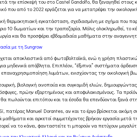
ατά την επίσκεψή του στο Castel Gandolfo, θα ξεναγηθεί στους
ικό που από το 2022 εργάζεται για να μετατρέψει την οικολογικ
ιακή θερμοκηπιακή εγκατάσταση, σχεδιασμένη με σχήμα που π
τίριο 10 δωματίων και την τραπεζαρία. Μόλις ολοκληρωθεί, το κ
εωργία και θα προσφέρει εβδομαδιαία μαθήματα στην αναγεννητ
γασία με τη Sungrow
έρχεται αποκλειστικά από φωτοβολταϊκά, ενώ η χρήση πλαστικ
α μηδενικά απόβλητα. Επιπλέον, “έξυπνα” συστήματα άρδευση
αι επαναχρησιμοποίηση λυμάτων, ενισχύοντας την οικολογική βι
υρική, βιολογική οινοποιία και συγκομιδή ελιών, δημιουργώντας
όσφυγες, πρώην εξαρτημένους και αποφυλακισμένους. Τα προϊόντ
, θα πωλούνται επιτόπου και τα έσοδα θα επενδύονται ξανά στη
, πατέρας Manuel Dorantes, αν και το έργο βρίσκεται ακόμη σε 
ά μαθήματα και αρκετοί συμμετέχοντες βρήκαν εργασία μετά την
πορεί να το κάνει, φανταστείτε τι μπορούν να πετύχουν μεγαλύ
 για την Κλιματική Αλλαγή και τη Βιώσιμη Ανάπτυξη