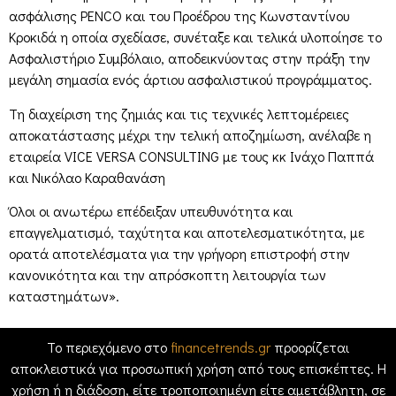
ασφάλισης PENCO και του Προέδρου της Κωνσταντίνου
Κροκιδά η οποία σχεδίασε, συνέταξε και τελικά υλοποίησε το
Ασφαλιστήριο Συμβόλαιο, αποδεικνύοντας στην πράξη την
μεγάλη σημασία ενός άρτιου ασφαλιστικού προγράμματος.
Τη διαχείριση της ζημιάς και τις τεχνικές λεπτομέρειες
αποκατάστασης μέχρι την τελική αποζημίωση, ανέλαβε η
εταιρεία VICE VERSA CONSULTING με τους κκ Ινάχο Παππά
και Νικόλαο Καραθανάση
Όλοι οι ανωτέρω επέδειξαν υπευθυνότητα και
επαγγελματισμό, ταχύτητα και αποτελεσματικότητα, με
ορατά αποτελέσματα για την γρήγορη επιστροφή στην
κανονικότητα και την απρόσκοπτη λειτουργία των
καταστημάτων».
Το περιεχόμενο στο
financetrends.gr
προορίζεται
αποκλειστικά για προσωπική χρήση από τους επισκέπτες. Η
χρήση ή η διάδοση, είτε τροποποιημένη είτε αμετάβλητη, σε