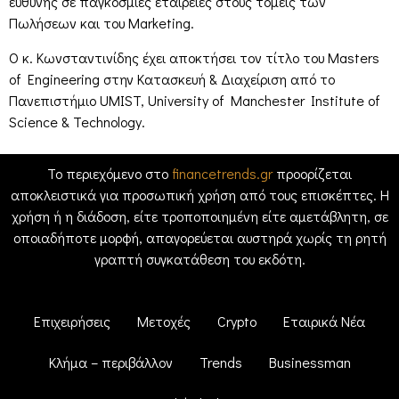
ευθύνης σε παγκόσμιες εταιρείες στους τομείς των
Πωλήσεων και του Marketing.
Ο κ. Κωνσταντινίδης έχει αποκτήσει τον τίτλο του Masters
of Engineering στην Κατασκευή & Διαχείριση από το
Πανεπιστήμιο UMIST, University of Manchester Institute of
Science & Technology.
Το περιεχόμενο στο
financetrends.gr
προορίζεται
αποκλειστικά για προσωπική χρήση από τους επισκέπτες. Η
χρήση ή η διάδοση, είτε τροποποιημένη είτε αμετάβλητη, σε
οποιαδήποτε μορφή, απαγορεύεται αυστηρά χωρίς τη ρητή
γραπτή συγκατάθεση του εκδότη.
Επιχειρήσεις
Μετοχές
Crypto
Εταιρικά Νέα
Κλήμα – περιβάλλον
Trends
Businessman