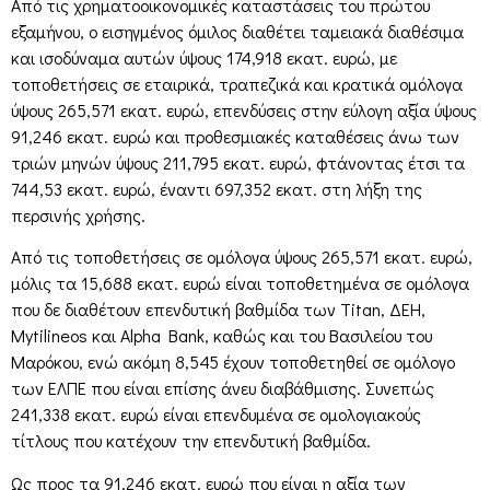
Από τις χρηματοοικονομικές καταστάσεις του πρώτου
εξαμήνου, ο εισηγμένος όμιλος διαθέτει ταμειακά διαθέσιμα
και ισοδύναμα αυτών ύψους 174,918 εκατ. ευρώ, με
τοποθετήσεις σε εταιρικά, τραπεζικά και κρατικά ομόλογα
ύψους 265,571 εκατ. ευρώ, επενδύσεις στην εύλογη αξία ύψους
91,246 εκατ. ευρώ και προθεσμιακές καταθέσεις άνω των
τριών μηνών ύψους 211,795 εκατ. ευρώ, φτάνοντας έτσι τα
744,53 εκατ. ευρώ, έναντι 697,352 εκατ. στη λήξη της
περσινής χρήσης.
Από τις τοποθετήσεις σε ομόλογα ύψους 265,571 εκατ. ευρώ,
μόλις τα 15,688 εκατ. ευρώ είναι τοποθετημένα σε ομόλογα
που δε διαθέτουν επενδυτική βαθμίδα των Titan, ΔΕΗ,
Mytilineos και Alpha Bank, καθώς και του Βασιλείου του
Μαρόκου, ενώ ακόμη 8,545 έχουν τοποθετηθεί σε ομόλογο
των ΕΛΠΕ που είναι επίσης άνευ διαβάθμισης. Συνεπώς
241,338 εκατ. ευρώ είναι επενδυμένα σε ομολογιακούς
τίτλους που κατέχουν την επενδυτική βαθμίδα.
Ως προς τα 91,246 εκατ. ευρώ που είναι η αξία των