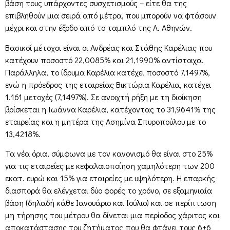
βάση τους υπάρχοντες συσχετισμούς – είτε θα της
επιβληθούν μια σειρά από μέτρα, που μπορούν να φτάσουν
μέχρι και στην έξοδο από το ταμπλό της Λ. Αθηνών.
Βασικοί μέτοχοι είναι οι Ανδρέας και Στάθης Καρέλιας που
κατέχουν ποσοστό 22,0085% και 21,1990% αντίστοιχα.
Παράλληλα, το ίδρυμα Καρέλια κατέχει ποσοστό 7,1497%,
ενώ η πρόεδρος της εταιρείας Βικτώρια Καρέλια, κατέχει
1.161 μετοχές (7,1497%). Σε ανοιχτή ρήξη με τη διοίκηση
βρίσκεται η Ιωάννα Καρέλια, κατέχοντας το 31,9641% της
εταιρείας και η μητέρα της Ασημίνα Σπυροπούλου με το
13,4218%.
Τα νέα όρια, σύμφωνα με τον κανονισμό θα είναι στο 25%
για τις εταιρείες με κεφαλαιοποίηση χαμηλότερη των 200
εκατ. ευρώ και 15% για εταιρείες με υψηλότερη. Η επαρκής
διασπορά θα ελέγχεται δύο φορές το χρόνο, σε εξαμηνιαία
βάση (δηλαδή κάθε Ιανουάριο και Ιούλιο) και σε περίπτωση
μη τήρησης του μέτρου θα δίνεται μια περίοδος χάριτος και
αποκατάστασης του ζητήματος που θα φτάνει τους 6+6