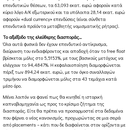
επενδυτικών θέσεων, τα 63,093 εκατ. ευρώ αφορούν κατά
κύριο λόγο Α/Κ εξωτερικού και τα υπόλοιπα 28,14 εκατ. ευρώ
αφορούν «dual currency» επενδύσεις (είναι σύνθετα
επενδυτικά προϊόντα μεταβλητής νομισματικής ρήτρας).
Το αξιέξοδο της ελεύθερης διασποράς…
Όλα αυτά φυσικά δεν έχουν επενδυτικό αντίκρυσμα,
διεύρυνση του ενδιαφέροντος και αποδοχή όταν το free float
βρίσκεται μόλις στο 5,5153%, με τους βασικούς μετόχους να
ελέγχουν το 94,4847%. Η κεφαλαιοποίηση διαμορφώνεται
πέριξ των 894,24 εκατ. ευρώ, με τον όγκο συναλλαγών
τριμήνου να διαμορφώνεται μόλις στα 43 τεμάχια κατά
μέσο όρο.
Μένει λοιπόν να φανεί πως θα κινηθεί η ιστορική
καπνοβιομηχανία ως προς το κρίσιμο ζήτημα της
διασποράς. Είτε θα πρέπει να προσαρμοστεί στα δεδομένα
που φέρνει ο νέος κανονισμός, προχωρώντας σε μια σειρά
από placements – κάτι που δε διαφαίνεται στον ορίζοντα με