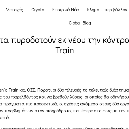
Μετοχές
Crypto
Εταιρικά Νέα
Κλήμα – περιβάλλον
Global Blog
τα πυροδοτούν εκ νέου την κόντρα 
Train
ic Train και ΟΣΕ. Παρότι οι δύο πλευρές το τελευταίο διάστημα
 του παρελθόντος και να βρεθούν λύσεις, οι οποίες θα οδηγήσου
α πράγματα πιο προσεκτικά, οι σχέσεις ανάμεσα στους δύο οργαν
ων προβλημάτων στον σιδηρόδρομο, που έφερε στο φως με τον π
μετά.
 αποτραπεί την τελευταία στιγμή, συνεχίζουν να πυροδοτούν έν