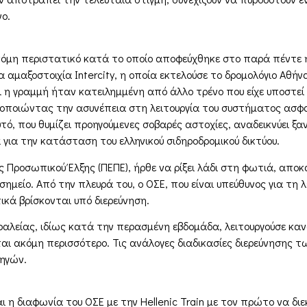
ο.
κόμη περιστατικό κατά το οποίο αποφεύχθηκε στο παρά πέντε η
α αμαξοστοιχία Intercity, η οποία εκτελούσε το δρομολόγιο Αθή
ι η γραμμή ήταν κατειλημμένη από άλλο τρένο που είχε υποστε
τοποιώντας την ασυνέπεια στη λειτουργία του συστήματος ασφ
τό, που θυμίζει προηγούμενες σοβαρές αστοχίες, αναδεικνύει ξ
για την κατάσταση του ελληνικού σιδηροδρομικού δικτύου.
Προσωπικού Έλξης (ΠΕΠΕ), ήρθε να ρίξει λάδι στη φωτιά, αποκ
σημείο. Από την πλευρά του, ο ΟΣΕ, που είναι υπεύθυνος για τη 
ικά βρίσκονται υπό διερεύνηση.
αλείας, ιδίως κατά την περασμένη εβδομάδα, λειτουργούσε κα
αι ακόμη περισσότερο. Τις ανάλογες διαδικασίες διερεύνησης των
δηγών.
ι η διαφωνία του ΟΣΕ με την Hellenic Train με τον πρώτο να διε