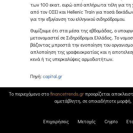
των 100 εκατ. ευρώ από απλήρωτα τέλη για τη χ
από τον ΟΣΕ) και Hellenic Train για ποσά δεκάδω
για την εξυγίανση του ελληνικού σιδηρόδρομου.
Θυμίζουμε ότι στα μέσα της εβδομάδας, ο υπουργ
μετονομαστεί σε Σιδηρόδρομοι Ελλάδος. Το νομοσχέ
βάζοντας μπροστά την ενοποίηση του οργανισμού μ
απλοποίηση της γραφειοκρατίας και η αποτελεσμ
κενά ή τις υπερκαλύψεις αρμοδιοτήτων.
Πηγή:
capital.gr
Το περιεχόμενο στο
financetrends.gr
προορίζεται αποκλειστ
αμετάβλητη, σε οποιαδήποτε μορφή,
Επιχειρήσεις
Μετοχές
Crypto
Ετ