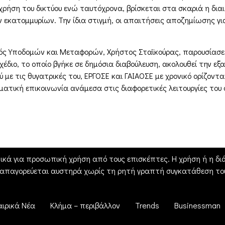
ρήση του δικτύου ενώ ταυτόχρονα, βρίσκεται στα σκαριά η δια
ν εκατομμυρίων. Την ίδια στιγμή, οι απαιτήσεις αποζημίωσης γι
ός Υποδομών και Μεταφορών, Χρήστος Σταϊκούρας, παρουσίασε τ
διο, το οποίο βγήκε σε δημόσια διαβούλευση, ακολουθεί την εξαγγ
ε τις θυγατρικές του, ΕΡΓΟΣΕ και ΓΑΙΑΟΣΕ με χρονικό ορίζοντα 
ατική επικοινωνία ανάμεσα στις διαφορετικές λειτουργίες του
ικά για προσωπική χρήση από τους επισκέπτες. Η χρήση ή η διά
 απαγορεύεται αυστηρά χωρίς τη ρητή γραπτή συγκατάθεση του
αιρικά Νέα
Κλήμα – περιβάλλον
Trends
Businessman