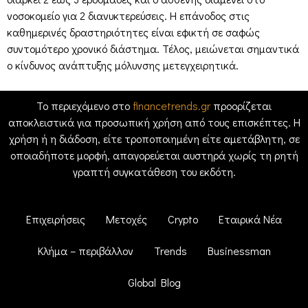
νοσοκομείο για 2 διανυκτερεύσεις. Η επάνοδος στις
καθημερινές δραστηριότητες είναι εφικτή σε σαφώς
συντομότερο χρονικό διάστημα. Τέλος, μειώνεται σημαντικά
ο κίνδυνος ανάπτυξης μόλυνσης μετεγχειρητικά.
Το περιεχόμενο στο
financetrends.gr
προορίζεται
αποκλειστικά για προσωπική χρήση από τους επισκέπτες. Η
χρήση ή η διάδοση, είτε τροποποιημένη είτε αμετάβλητη, σε
οποιαδήποτε μορφή, απαγορεύεται αυστηρά χωρίς τη ρητή
γραπτή συγκατάθεση του εκδότη.
Επιχειρήσεις
Μετοχές
Crypto
Εταιρικά Νέα
Κλήμα – περιβάλλον
Trends
Businessman
Global Blog