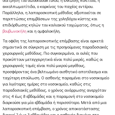
διάτρηση του δωδεκαδακτύλου, η ελκώδης κολίτιδα, η
εκκολπωματίτιδα, ο καρκίνος του παχέος εντέρου.
Παράλληλα, η λαπαροσκοπική μέθοδος αξιοποιείται σε
περιπτώσεις επεμβάσεων της χοληδόχου κύστης και
επιδιόρθωσης κηλών του κοιλιακού τοιχώματος, όπως η
βουβωνοκήλη
και η ομφαλοκήλη.
Τα οφέλη της λαπαροσκοπικής επέμβασης είναι αρκετά
σημαντικά σε σύγκριση με τις προηγούμενες παραδοσιακές
χειρουργικές μεθόδους. Πιο συγκεκριμένα, οι ουλές που
προκύπτουν μετεγχειρητικά είναι πολύ μικρές, καθώς οι
χειρουργικές τομές είναι πολύ μικρού μεγέθους,
προσφέροντας ένα βελτιωμένο αισθητικό αποτέλεσμα και
ταχύτερη επούλωση. Ο ασθενής παραμένει στο νοσοκομείο
για λιγότερες ημέρες στο νοσοκομείο, καθώς στις
παραδοσιακές μεθόδους, ο χρόνος ανάρρωσης ανερχόταν
στις 4 έως 8 εβδομάδες και η παραμονή στο νοσοκομείο
διαρκούσε για μία εβδομάδα ή περισσότερο. Μετά από μια
λαπαροσκοπική επέμβαση, ο χρόνος αποκατάστασης
διαρκεί 2 έως 3 εβδομάδες και ο ασθενής διαμένει στο