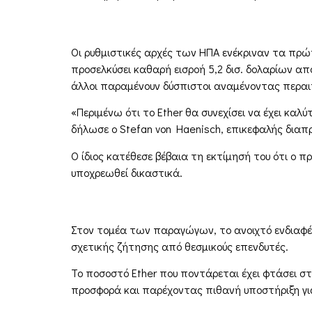
Οι ρυθμιστικές αρχές των ΗΠΑ ενέκριναν τα πρώ
προσελκύσει καθαρή εισροή 5,2 δισ. δολαρίων από 
άλλοι παραμένουν δύσπιστοι αναμένοντας περαιτέ
«Περιμένω ότι το Ether θα συνεχίσει να έχει καλ
δήλωσε ο Stefan von Haenisch, επικεφαλής δια
Ο ίδιος κατέθεσε βέβαια τη εκτίμησή του ότι ο π
υποχρεωθεί δικαστικά.
Στον τομέα των παραγώγων, το ανοιχτό ενδιαφέρ
σχετικής ζήτησης από θεσμικούς επενδυτές.
Το ποσοστό Ether που ποντάρεται έχει φτάσει σ
προσφορά και παρέχοντας πιθανή υποστήριξη για