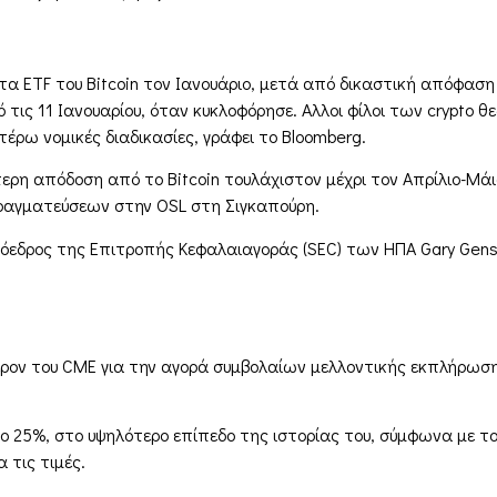
τα ETF του Bitcoin τον Ιανουάριο, μετά από δικαστική απόφαση
τις 11 Ιανουαρίου, όταν κυκλοφόρησε. Αλλοι φίλοι των crypto θεω
ρω νομικές διαδικασίες, γράφει το Bloomberg.
ύτερη απόδοση από το Bitcoin τουλάχιστον μέχρι τον Απρίλιο-Μά
πραγματεύσεων στην OSL στη Σιγκαπούρη.
ρόεδρος της Επιτροπής Κεφαλαιαγοράς (SEC) των ΗΠΑ Gary Gensle
ον του CME για την αγορά συμβολαίων μελλοντικής εκπλήρωσης E
το 25%, στο υψηλότερο επίπεδο της ιστορίας του, σύμφωνα με τ
 τις τιμές.