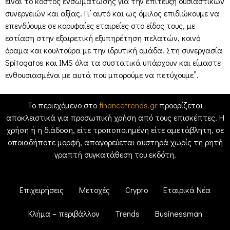
είναι το κόστος ενσωμάτωσης για την επίτευξη ουσιαστικών
συνεργειών και αξίας. Γι’ αυτό και ως όμιλος επιδιώκουμε να
επενδύουμε σε κορυφαίες εταιρείες στο είδος τους, με
εστίαση στην εξαιρετική εξυπηρέτηση πελατών, κοινό
όραμα και κουλτούρα με την ιδρυτική ομάδα. Στη συνεργασία
Spitogatos και IMS όλα τα συστατικά υπάρχουν και είμαστε
ενθουσιασμένοι με αυτά που μπορούμε να πετύχουμε”.
Το περιεχόμενο στο
financetrends.gr
προορίζεται
αποκλειστικά για προσωπική χρήση από τους επισκέπτες. Η
χρήση ή η διάδοση, είτε τροποποιημένη είτε αμετάβλητη, σε
οποιαδήποτε μορφή, απαγορεύεται αυστηρά χωρίς τη ρητή
γραπτή συγκατάθεση του εκδότη.
Επιχειρήσεις
Μετοχές
Crypto
Εταιρικά Νέα
Κλήμα – περιβάλλον
Trends
Businessman