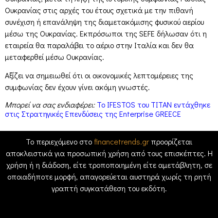
Ουκρανίας στις αρχές του έτους σχετικά με την πιθανή
συνέχιση ή επανάληψη της διαμετακόμισης φυσικού αερίου
μέσω της Ουκρανίας. Εκπρόσωποι της SEFE δήλωσαν ότι η
εταιρεία θα παραλάβει το αέριο στην Ιταλία και δεν θα
μεταφερθεί μέσω Ουκρανίας.
Αξίζει να σημειωθεί ότι οι οικονομικές λεπτομέρειες της
συμφωνίας δεν έχουν γίνει ακόμη γνωστές.
Μπορεί να σας ενδιαφέρει:
Το IFESTOS του ΤΙΤΑΝ εντάχθηκε
στις Στρατηγικές Επενδύσεις της Enterprise GREECE
Το περιεχόμενο στο
financetrends.gr
προορίζεται
αποκλειστικά για προσωπική χρήση από τους επισκέπτες. Η
χρήση ή η διάδοση, είτε τροποποιημένη είτε αμετάβλητη, σε
οποιαδήποτε μορφή, απαγορεύεται αυστηρά χωρίς τη ρητή
γραπτή συγκατάθεση του εκδότη.