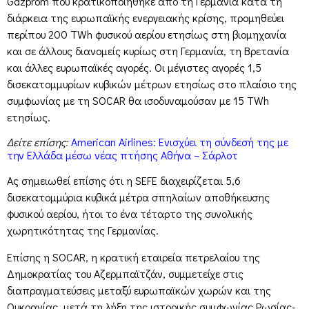
Gazprom που κρατικοποιήθηκε από τη Γερμανία κατά τη
διάρκεια της ευρωπαϊκής ενεργειακής κρίσης, προμηθεύει
περίπου 200 TWh φυσικού αερίου ετησίως στη βιομηχανία
και σε άλλους διανομείς κυρίως στη Γερμανία, τη Βρετανία
και άλλες ευρωπαϊκές αγορές. Οι μέγιστες αγορές 1,5
δισεκατομμυρίων κυβικών μέτρων ετησίως στο πλαίσιο της
συμφωνίας με τη SOCAR θα ισοδυναμούσαν με 15 TWh
ετησίως.
Δείτε επίσης:
American Airlines: Ενισχύει τη σύνδεσή της με
την Ελλάδα μέσω νέας πτήσης Αθήνα – Σάρλοτ
Ας σημειωθεί επίσης ότι η SEFE διαχειρίζεται 5,6
δισεκατομμύρια κυβικά μέτρα σπηλαίων αποθήκευσης
φυσικού αερίου, ήτοι το ένα τέταρτο της συνολικής
χωρητικότητας της Γερμανίας.
Επίσης η SOCAR, η κρατική εταιρεία πετρελαίου της
Δημοκρατίας του Αζερμπαϊτζάν, συμμετείχε στις
διαπραγματεύσεις μεταξύ ευρωπαϊκών χωρών και της
Ουκρανίας, μετά τη λήξη της ιστορικής συμφωνίας Ρωσίας-