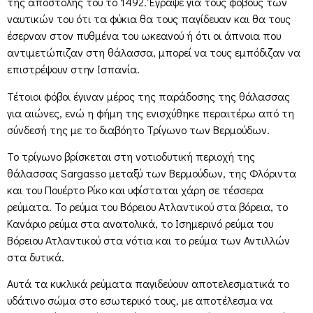
της αποστολής του το 1492. Έγραψε για τους φόβους των
ναυτικών του ότι τα φύκια θα τους παγίδευαν και θα τους
έσερναν στον πυθμένα του ωκεανού ή ότι οι άπνοια που
αντιμετώπιζαν στη θάλασσα, μπορεί να τους εμπόδιζαν να
επιστρέψουν στην Ισπανία.
Τέτοιοι φόβοι έγιναν μέρος της παράδοσης της θάλασσας
για αιώνες, ενώ η φήμη της ενισχύθηκε περαιτέρω από τη
σύνδεσή της με το διαβόητο Τρίγωνο των Βερμούδων.
Το τρίγωνο βρίσκεται στη νοτιοδυτική περιοχή της
θάλασσας Sargasso μεταξύ των Βερμούδων, της Φλόριντα
και του Πουέρτο Ρίκο και υφίσταται χάρη σε τέσσερα
ρεύματα. Το ρεύμα του Βόρειου Ατλαντικού στα βόρεια, το
Κανάριο ρεύμα στα ανατολικά, το Ισημερινό ρεύμα του
Βόρειου Ατλαντικού στα νότια και το ρεύμα των Αντιλλών
στα δυτικά.
Αυτά τα κυκλικά ρεύματα παγιδεύουν αποτελεσματικά το
υδάτινο σώμα στο εσωτερικό τους, με αποτέλεσμα να