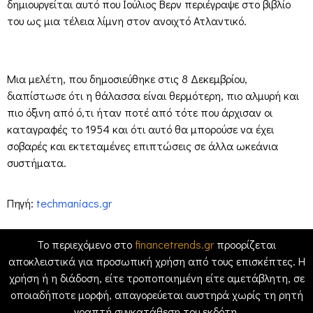
δημιουργείται αυτό που Ιούλιος Βερν περιέγραψε στο βιβλίο
του ως μια τέλεια λίμνη στον ανοιχτό Ατλαντικό.
Μια μελέτη, που δημοσιεύθηκε στις 8 Δεκεμβρίου,
διαπίστωσε ότι η θάλασσα είναι θερμότερη, πιο αλμυρή και
πιο όξινη από ό,τι ήταν ποτέ από τότε που άρχισαν οι
καταγραφές το 1954 και ότι αυτό θα μπορούσε να έχει
σοβαρές και εκτεταμένες επιπτώσεις σε άλλα ωκεάνια
συστήματα.
Πηγή:
techmaniacs.gr
Το περιεχόμενο στο
financetrends.gr
προορίζεται
αποκλειστικά για προσωπική χρήση από τους επισκέπτες. Η
χρήση ή η διάδοση, είτε τροποποιημένη είτε αμετάβλητη, σε
οποιαδήποτε μορφή, απαγορεύεται αυστηρά χωρίς τη ρητή
γραπτή συγκατάθεση του εκδότη.