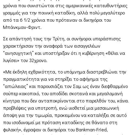
χρόνια που συνιστώνται στις αμερικανικές κατευθυντήριες
γραμμές για την ποινική καταδίκη, αλλά πολύ μεγαλύτερο
από τα 6 1/2 χρόνια που πρότειναν οι δικηγόροι του
Μπάνκμαν-Φριντ.
Σε απάντησή τους την Τρίτη, οι συνήγοροι υπεράσπισης
χαρακτήρισαν την αναφορά των εισαγγελέων
“ανησυχητική” και υποστήριξαν ότι η κυβέρνηση «θέλει να
λυγίσει» τον 32χρονο.
«Με έκδηλη εχθρικότητα, το υπόμνημα διαστρεβλώνει την
πραγματικότητα για να στηρίξει το αφήγημα της
“απώλειας” και παρουσιάζει τον Σαμ ως έναν διεφθαρμένο
σούπερ κακοποιό, του αποδίδει σκοτεινά και μεγαλομανή
κίνητρα που δεν ανταποκρίνονται στο παρελθόν του, κάνει
προβλέψεις για υποτροπή, ενώ υιοθετεί μια μεσαιωνική
άποψη για την τιμωρία, προκειμένου να καταλήξει σε αυτό
που ισοδυναμεί με πρόταση καταδίκης σε θάνατο στη
φυλακή», έγραψαν οι δικηγόροι του Bankman-Fried,