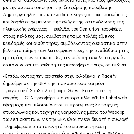
με την αυτοματοποίηση της διαχείρισης πρόσβασης.
Δημιουργεί ηλεκτρονικά κλειδιά e-Keys για τους επισκέπτες
και βοηθά στην μείωση της αλόγιστης κατανάλωσης της
ηλεκτρικής ενέργειας. Η ευελιξία του Centurion προσφέρει
στους πελάτες μας, συμβατότητα με πολλές έξυπνες
κλειδαριές και αισθητήρες, συμβάλλοντας ουσιαστικά στην
βελτιστοποίηση των λειτουργιών τους, την αναβάθμιση της
εμπειρίας των επισκεπτών, την μείωση των λειτουργικών
δαπανών και την αύξηση της κερδοφορία τους», σημειώνει.
«Επιδιώκοντας την αριστεία στην φιλοξενία, η Radefy
δημιούργησε την GEA την πιο καινοτόμα και μόνη
πραγματικά SaaS πλατφόρμα Guest Experience της
αγοράς. Η GEA προσφέρει μια απαράμιλλη White Label web
εφαρμογή που πλαισιώνεται με προηγμένες λειτουργίες
επικοινωνίας και τεχνητής νοημοσύνης μέσω του Webapp
των επισκεπτών. Με την GEA είναι πλέον δυνατή η συλλογή
πληροφοριών από το κινητό του επισκέπτη και η
δυνατότητα επικοινωνίας μέσω Whatsapp, Viber, SMS και