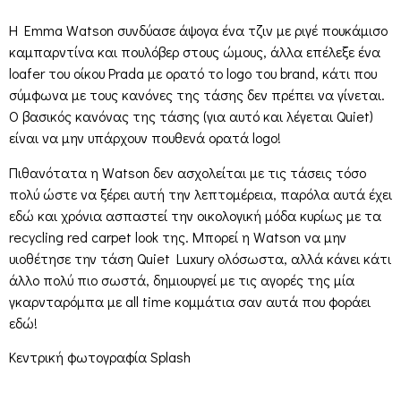
H Emma Watson συνδύασε άψογα ένα τζιν με ριγέ πουκάμισο
καμπαρντίνα και πουλόβερ στους ώμους, άλλα επέλεξε ένα
loafer του οίκου Prada με ορατό το logo του brand, κάτι που
σύμφωνα με τους κανόνες της τάσης δεν πρέπει να γίνεται.
Ο βασικός κανόνας της τάσης (για αυτό και λέγεται Quiet)
είναι να μην υπάρχουν πουθενά ορατά logo!
Πιθανότατα η Watson δεν ασχολείται με τις τάσεις τόσο
πολύ ώστε να ξέρει αυτή την λεπτομέρεια, παρόλα αυτά έχει
εδώ και χρόνια ασπαστεί την οικολογική μόδα κυρίως με τα
recycling red carpet look της. Μπορεί η Watson να μην
υιοθέτησε την τάση Quiet Luxury ολόσωστα, αλλά κάνει κάτι
άλλο πολύ πιο σωστά, δημιουργεί με τις αγορές της μία
γκαρνταρόμπα με all time κομμάτια σαν αυτά που φοράει
εδώ!
Κεντρική φωτογραφία Splash