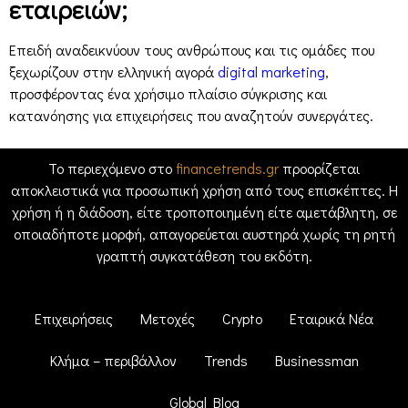
εταιρειών;
Επειδή αναδεικνύουν τους ανθρώπους και τις ομάδες που
ξεχωρίζουν στην ελληνική αγορά
digital marketing
,
προσφέροντας ένα χρήσιμο πλαίσιο σύγκρισης και
κατανόησης για επιχειρήσεις που αναζητούν συνεργάτες.
Το περιεχόμενο στο
financetrends.gr
προορίζεται
αποκλειστικά για προσωπική χρήση από τους επισκέπτες. Η
χρήση ή η διάδοση, είτε τροποποιημένη είτε αμετάβλητη, σε
οποιαδήποτε μορφή, απαγορεύεται αυστηρά χωρίς τη ρητή
γραπτή συγκατάθεση του εκδότη.
Επιχειρήσεις
Μετοχές
Crypto
Εταιρικά Νέα
Κλήμα – περιβάλλον
Trends
Businessman
Global Blog