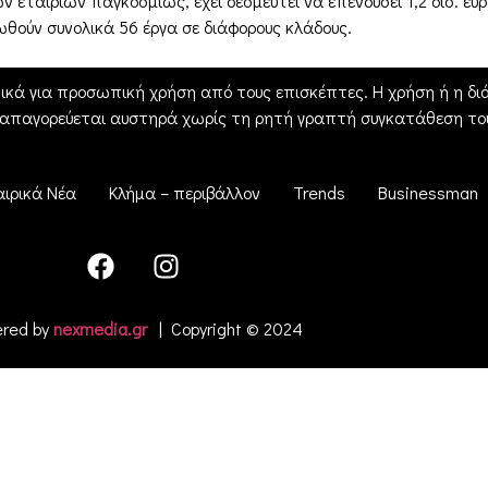
 εταιριών παγκοσμίως, έχει δεσμευτεί να επενδύσει 1,2 δισ. ευ
θούν συνολικά 56 έργα σε διάφορους κλάδους.
ικά για προσωπική χρήση από τους επισκέπτες. Η χρήση ή η διά
 απαγορεύεται αυστηρά χωρίς τη ρητή γραπτή συγκατάθεση του
αιρικά Νέα
Κλήμα – περιβάλλον
Trends
Businessman
red by
nexmedia.gr
| Copyright © 2024