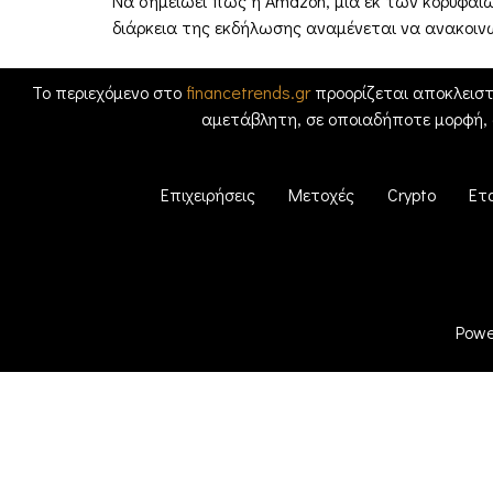
Να σημειωεί πως η Amazon, μια εκ των κορυφαίων
διάρκεια της εκδήλωσης αναμένεται να ανακοινω
Το περιεχόμενο στο
financetrends.gr
προορίζεται αποκλειστ
αμετάβλητη, σε οποιαδήποτε μορφή,
Επιχειρήσεις
Μετοχές
Crypto
Ετ
Powe