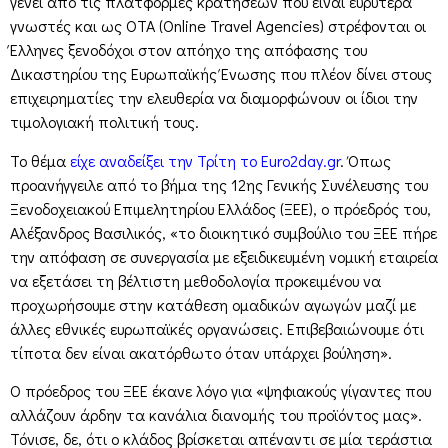
γένει από τις πλατφόρμες κρατήσεων που είναι ευρύτερα
γνωστές και ως OTA (Online Travel Agencies) στρέφονται οι
Έλληνες ξενοδόχοι στον απόηχο της απόφασης του
Δικαστηρίου της Ευρωπαϊκής Ένωσης που πλέον δίνει στους
επιχειρηματίες την ελευθερία να διαμορφώνουν οι ίδιοι την
τιμολογιακή πολιτική τους.
Το θέμα
είχε αναδείξει την Τρίτη το Euro2day.gr
. Όπως
προανήγγειλε από το βήμα της 12ης Γενικής Συνέλευσης του
Ξενοδοχειακού Επιμελητηρίου Ελλάδος (ΞΕΕ), ο πρόεδρός του,
Αλέξανδρος Βασιλικός, «το διοικητικό συμβούλιο του ΞΕΕ πήρε
την απόφαση σε συνεργασία με εξειδικευμένη νομική εταιρεία
να εξετάσει τη βέλτιστη μεθοδολογία προκειμένου να
προχωρήσουμε στην κατάθεση ομαδικών αγωγών μαζί με
άλλες εθνικές ευρωπαϊκές οργανώσεις. Επιβεβαιώνουμε ότι
τίποτα δεν είναι ακατόρθωτο όταν υπάρχει βούληση».
Ο πρόεδρος του ΞΕΕ έκανε λόγο για «ψηφιακούς γίγαντες που
αλλάζουν άρδην τα κανάλια διανομής του προϊόντος μας».
Τόνισε, δε, ότι ο κλάδος βρίσκεται απέναντι σε μία τεράστια