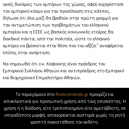
υγιείς δυνάμεις των εμπόρων της χώρας, αφού ευχαρίστησε
τον εμπορικό κόσμο για την προσέλευση στις κάλπες,
δήλωσε ότι όλοι μαζί θα βρεθούν στην πρώτη γραμμή για
την αντιμετώπιση των προβλημάτων του ελληνικού
εμπορίου και η ΕΣΕΕ ως βασικός κοινωνικός εταίρος θα
διεκδικεί πάντα, από την πολιτεία, ώστε το ελληνικό
εμπόριο να βρίσκεται στην θέση που του αξίζει” αναφέρεται
επίσης στην ανάρτηση.
Να σημειωθεί ότι ο κ. Καφούνης είναι πρόεδρος του
Εμπορικού Συλλόγου Αθηνών και αντιπρόεδρος στο Εμπορικό
και Βιομηχανικό Επιμελητήριο Αθηνών.
Το περιεχόμενο στο
financetrends.gr
προορίζεται
αποκλειστικά για προσωπική χρήση από τους επισκέπτες. Η
χρήση ή η διάδοση, είτε τροποποιημένη είτε αμετάβλητη, σε
οποιαδήποτε μορφή, απαγορεύεται αυστηρά χωρίς τη ρητή
γραπτή συγκατάθεση του εκδότη.