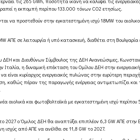
ερνάει τις 265 GWh, ποσότητα ικανή να καλύψει τις ενεργειακ
τραπεί η εκπομπή περίπου 133.000 τόνων CO2 ετησίως.
αι να προστεθούν στην εγκατεστημένη ισχύ 18MW του αιολικού
W ΑΠΕ σε λειτουργία ή υπό κατασκευή, διαθέτει στη Βουλγαρί
 ΔΕΗ και Διευθύνων Σύμβουλος της ΔΕΗ Ανανεώσιμες, Κωνσταντ
 Ιταλία, η δυναμική επέκταση του Ομίλου ΔΕΗ στην ενεργειακή 
 να είναι κυρίαρχος ενεργειακός πυλώνας στην ευρύτερη περιοχ
λύση, καθώς πέραν της παραγωγής ενέργειας αντιμετωπίζει και
.
νέα αιολικά και φωτοβολταϊκά με εγκατεστημένη ισχύ περίπου 5
ι το 2027 ο Όμιλος ΔΕΗ θα αναπτύξει επιπλέον 6,3 GW ΑΠΕ στην 
 ισχύς από ΑΠΕ να ανέλθει σε 11,8 GW το 2027.