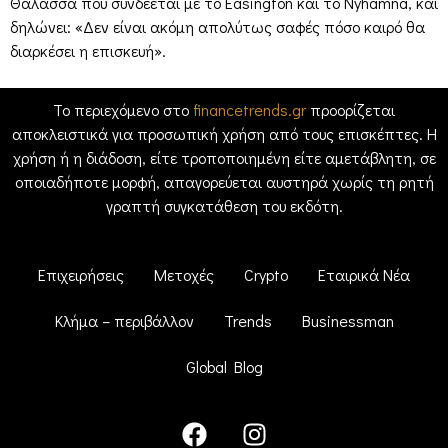
Θάλασσα που συνδέεται με το Easington και το Nyhamna, και
δηλώνει: «Δεν είναι ακόμη απολύτως σαφές πόσο καιρό θα
διαρκέσει η επισκευή».
Το περιεχόμενο στο
financetrends.gr
προορίζεται
αποκλειστικά για προσωπική χρήση από τους επισκέπτες. Η
χρήση ή η διάδοση, είτε τροποποιημένη είτε αμετάβλητη, σε
οποιαδήποτε μορφή, απαγορεύεται αυστηρά χωρίς τη ρητή
γραπτή συγκατάθεση του εκδότη.
Επιχειρήσεις
Μετοχές
Crypto
Εταιρικά Νέα
Κλήμα – περιβάλλον
Trends
Businessman
Global Blog