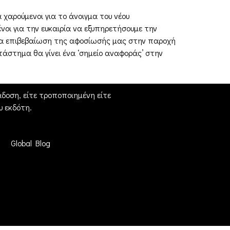
 χαρούμενοι για το άνοιγμα του νέου
οι για την ευκαιρία να εξυπηρετήσουμε την
όμα επιβεβαίωση της αφοσίωσής μας στην παροχή
τάστημα θα γίνει ένα ‘σημείο αναφοράς’ στην
δοση, είτε τροποποιημένη είτε
 εκδότη.
Global Blog