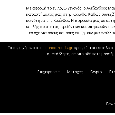
Με αφορμή το εν λόγω γεγονός, ο Αλέξανδρος Μαρκ
καταστήματός μας στην Κόρινθο. Καθώς συνεχίζο
κοινότητα της Κορίνθου. Η παρουσία μας σε αυ
υψηλής ποιότητας προϊόντων και υπηρεσιών σε κά
περιοχή για όσους και όσες επιζητούν μια εναλλα
Το περιεχόμενο στο
financetrends.gr
προορίζεται αποκλειστ
αμετάβλητη, σε οποιαδήποτε μορφή,
Επιχειρήσεις
Μετοχές
Crypto
Ετ
Powe