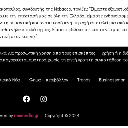
όπουλος, συνιδρυτής της Nobacco, τονίζει: “Είμαστε εξαιρετικά
υμε την επέκτασή μας σε όλη την Ελλάδα, είμαστε ενθουσιασμέν
τήν τη σημαντική και αναπτυσσόμενη περιοχή αποτελεί μια ακ
θε ενήλικα πελάτη μας. Είμαστε βέβαιοι ότι και το νέο μας κα
κτική στον καπνό.”
ικά για προσωπική χρήση από τους επισκέπτες. Η χρήση ή η διά
 απαγορεύεται αυστηρά χωρίς τη ρητή γραπτή συγκατάθεση του
αιρικά Νέα
Κλήμα – περιβάλλον
Trends
Businessman
red by
nexmedia.gr
| Copyright © 2024