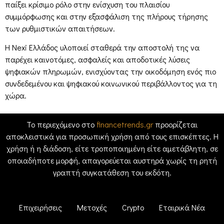
παίξει κρίσιμο ρόλο στην ενίσχυση του πλαισίου
συμμόρφωσης και στην εξασφάλιση της πλήρους τήρησης
των ρυθμιστικών απαιτήσεων.
Η Nexi Ελλάδος υλοποιεί σταθερά την αποστολή της να
παρέχει καινοτόμες, ασφαλείς και αποδοτικές λύσεις
ψηφιακών πληρωμών, ενισχύοντας την οικοδόμηση ενός πιο
συνδεδεμένου και ψηφιακού κοινωνικού περιβάλλοντος για τη
χώρα.
Το περιεχόμενο στο
financetrends.gr
προορίζεται
αποκλειστικά για προσωπική χρήση από τους επισκέπτες. Η
χρήση ή η διάδοση, είτε τροποποιημένη είτε αμετάβλητη, σε
οποιαδήποτε μορφή, απαγορεύεται αυστηρά χωρίς τη ρητή
γραπτή συγκατάθεση του εκδότη.
Επιχειρήσεις
Μετοχές
Crypto
Εταιρικά Νέα