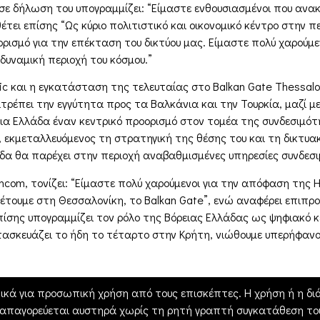
er σε δήλωση του υπογραμμίζει: “Είμαστε ενθουσιασμένοι που αν
ει επίσης “Ως κύριο πολιτιστικό και οικονομικό κέντρο στην πε
ρισμό για την επέκταση του δικτύου μας. Είμαστε πολύ χαρούμε
 δυναμική περιοχή του κόσμου.”
ric και η εγκατάσταση της τελευταίας στο Balkan Gate Thessalo
τρέπει την εγγύτητα προς τα Βαλκάνια και την Τουρκία, μαζί μ
ια Ελλάδα έναν κεντρικό προορισμό στον τομέα της συνδεσιμότη
 εκμεταλλευόμενος τη στρατηγική της θέσης του και τη δικτυακ
λάδα θα παρέχει στην περιοχή αναβαθμισμένες υπηρεσίες συνδεσι
com, τονίζει: “Είμαστε πολύ χαρούμενοι για την απόφαση της Hu
θέτουμε στη Θεσσαλονίκη, το Balkan Gate”, ενώ αναφέρει επιπρο
πίσης υπογραμμίζει τον ρόλο της Βόρειας Ελλάδας ως ψηφιακό 
τασκευάζει το ήδη το τέταρτο στην Κρήτη, νιώθουμε υπερήφανοι 
ικά για προσωπική χρήση από τους επισκέπτες. Η χρήση ή η διά
 απαγορεύεται αυστηρά χωρίς τη ρητή γραπτή συγκατάθεση του