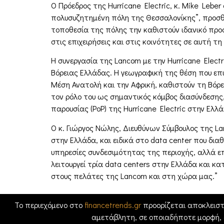
Ο Πρόεδρος της Hurricane Electric, κ. Mike Leb
πολυσυζητημένη πόλη της Θεσσαλονίκης”, προσθέτ
τοποθεσία της πόλης την καθιστούν ιδανικό προο
στις επιχειρήσεις και στις κοινότητες σε αυτή τη
Η συνεργασία της Lancom με την Hurricane Elect
Βόρειας Ελλάδας. Η γεωγραφική της θέση που επι
Μέση Ανατολή και την Αφρική, καθιστούν τη Βόρε
τον ρόλο του ως σημαντικός κόμβος διασύνδεσης,
παρουσίας (PoP) της Hurricane Electric στην Ελ
Ο κ. Γιώργος Νώλης, Διευθύνων Σύμβουλος της Lan
στην Ελλάδα, και ειδικά στο data center που δια
υπηρεσίες συνδεσιμότητας της περιοχής, αλλά ε
λειτουργεί τρία data centers στην Ελλάδα και κα
στους πελάτες της Lancom και στη χώρα μας.”
Το περιεχόμενο στο
financetrends.gr
προορίζεται αποκλειστ
αμετάβλητη, σε οποιαδήποτε μορφή,