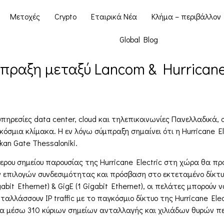
Μετοχές
Crypto
Εταιρικά Νέα
Κλήμα – περιβάλλον
Global Blog
πραξη μεταξύ Lancom & Hurricane 
ρεσίες data center, cloud και τηλεπικοινωνίες Πανελλαδικά, συ
κόσμια κλίμακα. Η εν λόγω σύμπραξη σημαίνει ότι η Hurricane E
an Gate Thessaloniki.
ερου σημείου παρουσίας της Hurricane Electric στη χώρα θα π
πιλογών συνδεσιμότητας και πρόσβαση στο εκτεταμένο δίκτυο I
gabit Ethernet) & GigE (1 Gigabit Ethernet), οι πελάτες μπορού
ταλλάσσουν IP traffic με το παγκόσμιο δίκτυο της Hurricane El
υα μέσω 310 κύριων σημείων ανταλλαγής και χιλιάδων θυρών π