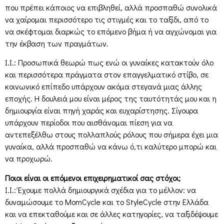
που πρέπει κάποιος να επιβληθεί, αλλά προσπαθώ συνολικά
να χαίρομαι περισσότερο τις στιγμές και το ταξίδι, από το
να σκέφτομαι διαρκώς το επόμενο βήμα ή να αγχώνομαι για
την έκβαση των πραγμάτων.
Ι.Ι.: Προσωπικά θεωρώ πως ενώ οι γυναίκες κατακτούν όλο
και περισσότερα πράγματα στον επαγγελματικό στίβο, σε
κοινωνικό επίπεδο υπάρχουν ακόμα στεγανά μιας άλλης
εποχής. Η δουλειά μου είναι μέρος της ταυτότητάς μου και η
δημιουργία είναι πηγή χαράς και ευχαρίστησης. Σίγουρα
υπάρχουν περίοδοι που αισθάνομαι πίεση για να
αντεπεξέλθω στους πολλαπλούς ρόλους που σήμερα έχει μια
γυναίκα, αλλά προσπαθώ να κάνω ό,τι καλύτερο μπορώ και
να προχωρώ.
Ποιοι είναι οι επόμενοι επιχειρηματικοί σας στόχοι;
Ι.Ι.: Έχουμε πολλά δημιουργικά σχέδια για το μέλλον: να
δυναμώσουμε το MomCycle και το StyleCycle στην Ελλάδα
και να επεκταθούμε και σε άλλες κατηγορίες, να ταξιδέψουμε