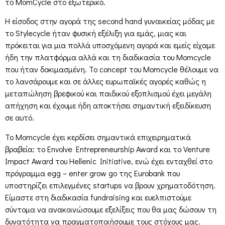
το MomCycle στο εξωτερικό.
Η είσοδος στην αγορά της second hand γυναικείας μόδας με
το Stylecycle ήταν φυσική εξέλιξη για εμάς, μιας και
πρόκειται για μια πολλά υποσχόμενη αγορά και εμείς είχαμε
ήδη την πλατφόρμα αλλά και τη διαδικασία του Momcycle
που ήταν δοκιμασμένη. Το concept του Momcycle θέλουμε να
το λανσάρουμε και σε άλλες ευρωπαϊκές αγορές καθώς η
μεταπώληση βρεφικού και παιδικού εξοπλισμού έχει μεγάλη
απήχηση και έχουμε ήδη αποκτήσει σημαντική εξειδίκευση
σε αυτό.
Το Momcycle έχει κερδίσει σημαντικά επιχειρηματικά
βραβεία: το Envolve Entrepreneurship Award και το Venture
Impact Award του Hellenic Initiative, ενώ έχει ενταχθεί στο
πρόγραμμα egg – enter grow go της Εurobank που
υποστηρίζει επιλεγμένες startups να βρουν χρηματοδότηση.
Είμαστε στη διαδικασία fundraising και ευελπιστούμε
σύντομα να ανακοινώσουμε εξελίξεις που θα μας δώσουν τη
δυνατότητα να πραγματοποιήσουμε τους στόχους μας.