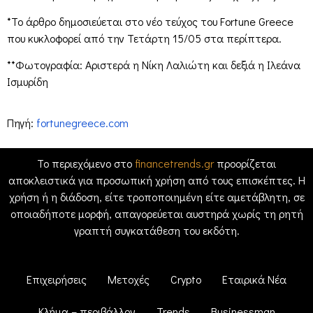
*Το άρθρο δημοσιεύεται στο νέο τεύχος του Fortune Greece
που κυκλοφορεί από την Τετάρτη 15/05 στα περίπτερα.
**Φωτογραφία: Αριστερά η Νίκη Λαλιώτη και δεξιά η Ιλεάνα
Ισμυρίδη
Πηγή:
fortunegreece.com
Το περιεχόμενο στο
financetrends.gr
προορίζεται
αποκλειστικά για προσωπική χρήση από τους επισκέπτες. Η
χρήση ή η διάδοση, είτε τροποποιημένη είτε αμετάβλητη, σε
οποιαδήποτε μορφή, απαγορεύεται αυστηρά χωρίς τη ρητή
γραπτή συγκατάθεση του εκδότη.
Επιχειρήσεις
Μετοχές
Crypto
Εταιρικά Νέα
Κλήμα – περιβάλλον
Trends
Businessman