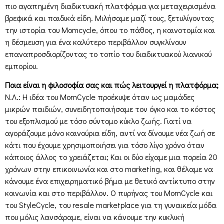
πιο αγαπημένη διαδικτυακή πλατφόρμα για μεταχειρισμένα
βρεφικά και παιδικά είδη. Μιλήσαμε μαζί τους, ξετυλίγοντας
την ιστορία του Momcycle, όπου το πάθος, η καινοτομία και
η δέσμευση για ένα καλύτερο περιβάλλον συγκλίνουν
επαναπροσδιορίζοντας το τοπίο του διαδικτυακού λιανικού
εμπορίου.
Ποια είναι η φιλοσοφία σας και πώς λειτουργεί η πλατφόρμα;
Ν.Λ.: Η ιδέα του MomCycle προέκυψε όταν ως μαμάδες
μικρών παιδιών, συνειδητοποιήσαμε τον όγκο και το κόστος
του εξοπλισμού με τόσο σύντομο κύκλο ζωής. Γιατί να
αγοράζουμε μόνο καινούρια είδη, αντί να δίνουμε νέα ζωή σε
κάτι που έχουμε χρησιμοποιήσει για τόσο λίγο χρόνο όταν
κάποιος άλλος το χρειάζεται; Και οι δύο είχαμε μια πορεία 20
χρόνων στην επικοινωνία και στο marketing, και θέλαμε να
κάνουμε ένα επιχειρηματικό βήμα με θετικό αντίκτυπο στην
κοινωνία και στο περιβάλλον. Ο πυρήνας του MomCycle και
του StyleCycle, του resale marketplace για τη γυναικεία μόδα
που μόλις λανσάραμε, είναι να κάνουµε την κυκλική