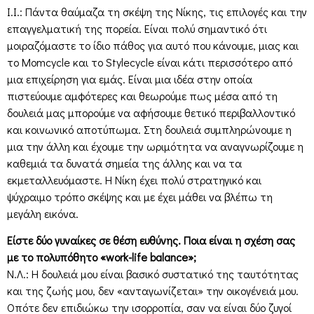
Ι.Ι.: Πάντα θαύμαζα τη σκέψη της Νίκης, τις επιλογές και την
επαγγελματική της πορεία. Είναι πολύ σημαντικό ότι
μοιραζόμαστε το ίδιο πάθος για αυτό που κάνουμε, μιας και
το Momcycle και το Stylecycle είναι κάτι περισσότερο από
μια επιχείρηση για εμάς. Είναι μια ιδέα στην οποία
πιστεύουμε αμφότερες και θεωρούμε πως μέσα από τη
δουλειά μας μπορούμε να αφήσουμε θετικό περιβαλλοντικό
και κοινωνικό αποτύπωμα. Στη δουλειά συμπληρώνουμε η
μια την άλλη και έχουμε την ωριμότητα να αναγνωρίζουμε η
καθεμιά τα δυνατά σημεία της άλλης και να τα
εκμεταλλευόμαστε. Η Νίκη έχει πολύ στρατηγικό και
ψύχραιμο τρόπο σκέψης και με έχει μάθει να βλέπω τη
μεγάλη εικόνα.
Είστε δύο γυναίκες σε θέση ευθύνης. Ποια είναι η σχέση σας
με το πολυπόθητο «work-life balance»;
Ν.Λ.: Η δουλειά μου είναι βασικό συστατικό της ταυτότητας
και της ζωής μου, δεν «ανταγωνίζεται» την οικογένειά μου.
Οπότε δεν επιδιώκω την ισορροπία, σαν να είναι δύο ζυγοί