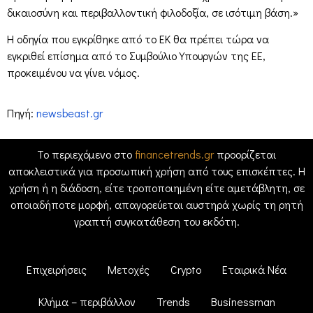
δικαιοσύνη και περιβαλλοντική φιλοδοξία, σε ισότιμη βάση.»
Η οδηγία που εγκρίθηκε από το ΕΚ θα πρέπει τώρα να
εγκριθεί επίσημα από το Συμβούλιο Υπουργών της ΕΕ,
προκειμένου να γίνει νόμος.
Πηγή:
newsbeast.gr
Το περιεχόμενο στο
financetrends.gr
προορίζεται
αποκλειστικά για προσωπική χρήση από τους επισκέπτες. Η
χρήση ή η διάδοση, είτε τροποποιημένη είτε αμετάβλητη, σε
οποιαδήποτε μορφή, απαγορεύεται αυστηρά χωρίς τη ρητή
γραπτή συγκατάθεση του εκδότη.
Επιχειρήσεις
Μετοχές
Crypto
Εταιρικά Νέα
Κλήμα – περιβάλλον
Trends
Businessman