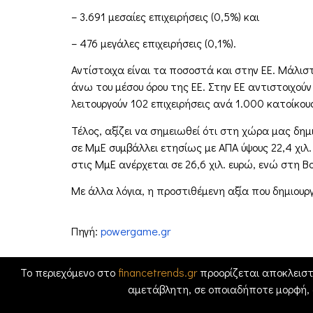
– 3.691 μεσαίες επιχειρήσεις (0,5%) και
– 476 μεγάλες επιχειρήσεις (0,1%).
Αντίστοιχα είναι τα ποσοστά και στην ΕΕ. Μάλιστ
άνω του μέσου όρου της ΕΕ. Στην ΕΕ αντιστοιχούν
λειτουργούν 102 επιχειρήσεις ανά 1.000 κατοίκου
Τέλος, αξίζει να σημειωθεί ότι στη χώρα μας δ
σε ΜμΕ συμβάλλει ετησίως με ΑΠΑ ύψους 22,4 χιλ
στις ΜμΕ ανέρχεται σε 26,6 χιλ. ευρώ, ενώ στη Βο
Με άλλα λόγια, η προστιθέμενη αξία που δημιουργ
Πηγή:
powergame.gr
Το περιεχόμενο στο
financetrends.gr
προορίζεται αποκλειστ
αμετάβλητη, σε οποιαδήποτε μορφή,