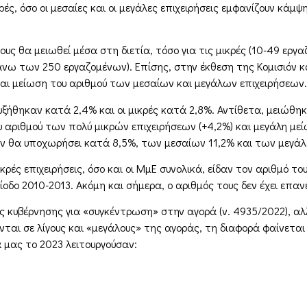
ρές, όσο οι μεσαίες και οι μεγάλες επιχειρήσεις εμφανίζουν κά
ς θα μειωθεί μέσα στη διετία, τόσο για τις μικρές (10-49 εργαζό
ς (άνω των 250 εργαζομένων). Επίσης, στην έκθεση της Κομισιόν
αι μείωση του αριθμού των μεσαίων και μεγάλων επιχειρήσεων.
αυξήθηκαν κατά 2,4% και οι μικρές κατά 2,8%. Αντίθετα, μειώθηκα
ου αριθμού των πολύ μικρών επιχειρήσεων (+4,2%) και μεγάλη μ
ων θα υποχωρήσει κατά 8,5%, των μεσαίων 11,2% και των μεγά
ικρές επιχειρήσεις, όσο και οι ΜμΕ συνολικά, είδαν τον αριθμό τ
ίοδο 2010-2013. Ακόμη και σήμερα, ο αριθμός τους δεν έχει επα
ς κυβέρνησης για «συγκέντρωση» στην αγορά (ν. 4935/2022), αλλ
αι σε λίγους και «μεγάλους» της αγοράς, τη διαφορά φαίνεται ν
α μας το 2023 λειτουργούσαν: