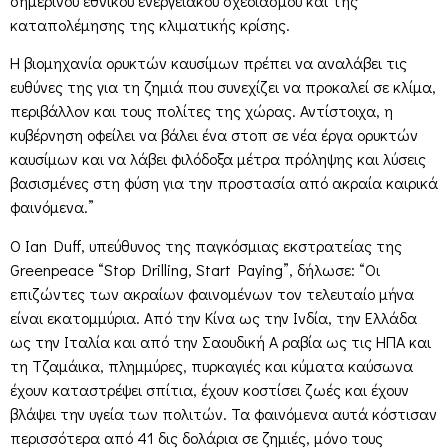
σημερινού εθνικού ενεργειακού σχεδιασμού και της
καταπολέμησης της κλιματικής κρίσης.
Η βιομηχανία ορυκτών καυσίμων πρέπει να αναλάβει τις
ευθύνες της για τη ζημιά που συνεχίζει να προκαλεί σε κλίμα,
περιβάλλον και τους πολίτες της χώρας. Αντίστοιχα, η
κυβέρνηση οφείλει να βάλει ένα στοπ σε νέα έργα ορυκτών
καυσίμων και να λάβει φιλόδοξα μέτρα πρόληψης και λύσεις
βασισμένες στη φύση για την προστασία από ακραία καιρικά
φαινόμενα.”
Ο Ian Duff, υπεύθυνος της παγκόσμιας εκστρατείας της
Greenpeace “Stop Drilling, Start Paying”, δήλωσε: “Οι
επιζώντες των ακραίων φαινομένων τον τελευταίο μήνα
είναι εκατομμύρια. Από την Κίνα ως την Ινδία, την Ελλάδα
ως την Ιταλία και από την Σαουδική Α ραβία ως τις ΗΠΑ και
τη Τζαμάικα, πλημμύρες, πυρκαγιές και κύματα καύσωνα
έχουν καταστρέψει σπίτια, έχουν κοστίσει ζωές και έχουν
βλάψει την υγεία των πολιτών. Τα φαινόμενα αυτά κόστισαν
περισσότερα από 41 δις δολάρια σε ζημιές, μόνο τους