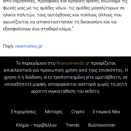
από νομοθεσίες, προσφυγές και ειρηνική δράση, ενώνουμε τις
φωνές μας με τις ομάδες νέων, τις ομάδες μεγαλύτερων σε
ηλικία πολιτών, τους αυτόχθονες και πολλούς άλλους που
αγωνίζονται να αποκαταστήσουν τη δικαιοσύνη και να
εξασφαλίσουν ένα σταθερό κλίμα.”
Πηγή:
newmoney.gr
Το περιεχόμενο στο
financetrends.gr
προορίζεται
αποκλειστικά για προσωπική χρήση από τους επισκέπτες. Η
χρήση ή η διάδοση, είτε τροποποιημένη είτε αμετάβλητη, σε
οποιαδήποτε μορφή, απαγορεύεται αυστηρά χωρίς τη ρητή
γραπτή συγκατάθεση του εκδότη.
Επιχειρήσεις
Μετοχές
Crypto
Εταιρικά Νέα
Κλήμα – περιβάλλον
Trends
Businessman