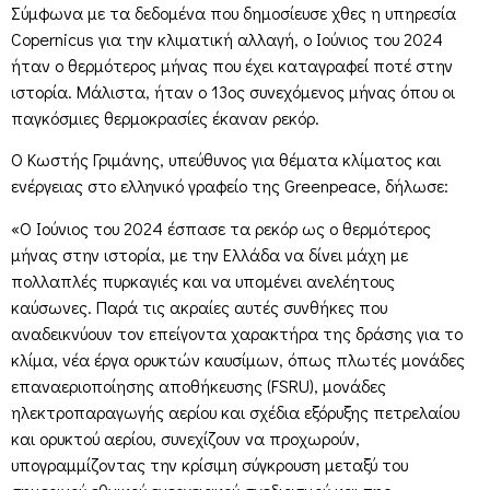
Σύμφωνα με τα δεδομένα που δημοσίευσε χθες η υπηρεσία
Copernicus για την κλιματική αλλαγή, ο Ιούνιος του 2024
ήταν ο θερμότερος μήνας που έχει καταγραφεί ποτέ στην
ιστορία. Μάλιστα, ήταν ο 13ος συνεχόμενος μήνας όπου οι
παγκόσμιες θερμοκρασίες έκαναν ρεκόρ.
Ο Κωστής Γριμάνης, υπεύθυνος για θέματα κλίματος και
ενέργειας στο ελληνικό γραφείο της Greenpeace, δήλωσε:
«Ο Ιούνιος του 2024 έσπασε τα ρεκόρ ως ο θερμότερος
μήνας στην ιστορία, με την Ελλάδα να δίνει μάχη με
πολλαπλές πυρκαγιές και να υπομένει ανελέητους
καύσωνες. Παρά τις ακραίες αυτές συνθήκες που
αναδεικνύουν τον επείγοντα χαρακτήρα της δράσης για το
κλίμα, νέα έργα ορυκτών καυσίμων, όπως πλωτές μονάδες
επαναεριοποίησης αποθήκευσης (FSRU), μονάδες
ηλεκτροπαραγωγής αερίου και σχέδια εξόρυξης πετρελαίου
και ορυκτού αερίου, συνεχίζουν να προχωρούν,
υπογραμμίζοντας την κρίσιμη σύγκρουση μεταξύ του