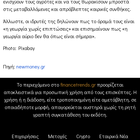
ενισχύουν τους αγρότες και να τους θωρακίσουν μπροστά
στις μεταβαλλόμενες και απρόβλεπτες καιρικές συνθήκες.
Άλλωστε, οι ιδρυτές της δηλώνουν πως το όραμά τους είναι
«η γεωργία χωρίς επιπτώσεις» και επισημαίνουν πως «η
γεωργία αύριο δεν θα όπως είναι σήμερα».
Photo: Pixabay
Πηγή:
newmoney.gr
Το περιεχόμενο στο
financetrends.gr
προορίζεται
αποκλειστικά για προσωπική χρήση από τους επισκέπτες. Η
χρήση ή η διάδοση, είτε τροποποιημένη είτε αμετάβλητη, σε
οποιαδήποτε μορφή, απαγορεύεται αυστηρά χωρίς τη ρητή
γραπτή συγκατάθεση του εκδότη.
Επιχειρήσεις
Μετοχές
Crypto
Εταιρικά Νέα