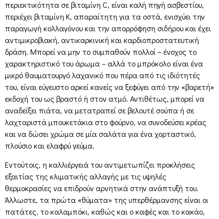
περιεκτικότητα σε βιταμίνη C, είναι καλή πηγή ασβεστίου,
περιέχει βιταμίνη Κ, απαραίτητη για τα οστά, ενισχύει την
παραγωγή κολλαγόνου και την απορρόφηση σιδήρου και έχει
αντιμικροβιακή, αντικαρκινική και καρδιοπροστατευτική
δράση. Μπορεί να μην το συμπαθούν πολλοί – ένοχος το
χαρακτηριστικό του άρωμα – αλλά το μπρόκολο είναι ένα
μικρό θαυματουργό λαχανικό που πέρα από τις ιδιότητές
του, είναι εύγευστο αρκεί κανείς να ξεφύγει από την «βαρετή»
εκδοχή του ως βραστό ή στον ατμό. Αντιθέτως, μπορεί να
αναδείξει πιάτα, να μετατραπεί σε βελουτέ σούπα ή σε
λαχταριστά μπουκετάκια στο φούρνο, να συνοδεύσει κρέας
και να δώσει χρώμα σε μία σαλάτα για ένα χορταστικό,
πλούσιο και ελαφρύ γεύμα.
Εντούτοις, η καλλιέργειά του αντιμετωπίζει προκλήσεις
εξαιτίας της κλιματικής αλλαγής με τις υψηλές
θερμοκρασίες να επιδρούν αρνητικά στην ανάπτυξή του.
Άλλωστε, τα πρώτα «θύματα» της υπερθέρμανσης είναι οι
πατάτες, το καλαμπόκι, καθώς και ο καφές και το κακάο,