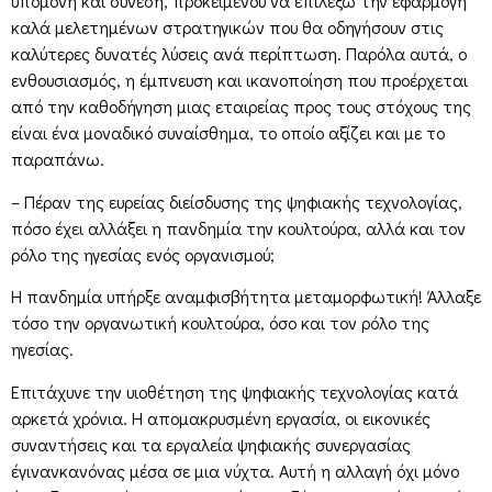
υπομονή και σύνεση, προκειμένου να επιλέξω την εφαρμογή
καλά μελετημένων στρατηγικών που θα οδηγήσουν στις
καλύτερες δυνατές λύσεις ανά περίπτωση. Παρόλα αυτά, ο
ενθουσιασμός, η έμπνευση και ικανοποίηση που προέρχεται
από την καθοδήγηση μιας εταιρείας προς τους στόχους της
είναι ένα μοναδικό συναίσθημα, το οποίο αξίζει και με το
παραπάνω.
– Πέραν της ευρείας διείσδυσης της ψηφιακής τεχνολογίας,
πόσο έχει αλλάξει η πανδημία την κουλτούρα, αλλά και τον
ρόλο της ηγεσίας ενός οργανισμού;
Η πανδημία υπήρξε αναμφισβήτητα μεταμορφωτική! Άλλαξε
τόσο την οργανωτική κουλτούρα, όσο και τον ρόλο της
ηγεσίας.
Επιτάχυνε την υιοθέτηση της ψηφιακής τεχνολογίας κατά
αρκετά χρόνια. Η απομακρυσμένη εργασία, οι εικονικές
συναντήσεις και τα εργαλεία ψηφιακής συνεργασίας
έγινανκανόνας μέσα σε μια νύχτα. Αυτή η αλλαγή όχι μόνο