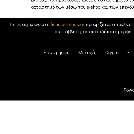
καταστημάτων μέσω του e-shop και των επενδύσ
Το περιεχόμενο στο
financetrends.gr
προορίζεται αποκλειστ
αμετάβλητη, σε οποιαδήποτε μορφή,
Επιχειρήσεις
Μετοχές
Crypto
Ετ
Powe