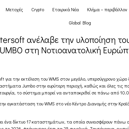
Μετοχές
Crypto
Εταιρικά Νέα
Κλήμα – περιβάλλον
Global Blog
tersoft ανέλαβε την υλοποίηση 
JUMBO στη Νοτιοανατολική Ευρώπ
ft για την εκτέλεση του WMS στον μεγάλο, υπερσύγχρονο χώρο δ
ταστήματα Jumbo στην ευρύτερη περιοχή, καθώς και όλες τις παρ
ειτουργία, το σύστημα μπορεί να ανταποκριθεί σε πάνω από 10.
ην εγκατάσταση του WMS στο νέο Κέντρο Διανομής στην Κραϊόβα
ι ένα δίκτυο 17 καταστημάτων, τα οποία συνεισφέρουν πάνω απ
 το 2026, φτάνοντας έτσι τα 25 συνολικά. Ταυτόχρονα, ενισχύ