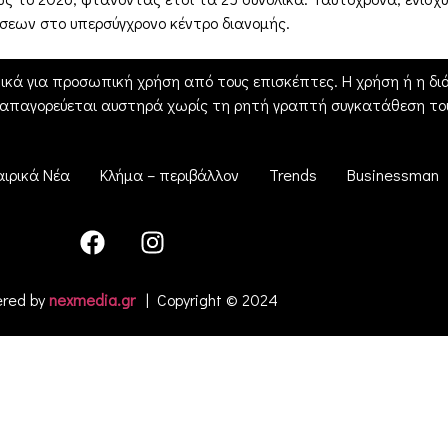
εων στο υπερσύγχρονο κέντρο διανομής.
ικά για προσωπική χρήση από τους επισκέπτες. Η χρήση ή η διά
 απαγορεύεται αυστηρά χωρίς τη ρητή γραπτή συγκατάθεση του
αιρικά Νέα
Κλήμα – περιβάλλον
Trends
Businessman
red by
nexmedia.gr
| Copyright © 2024