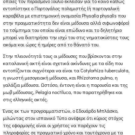
οποίες τον περασμένο Ιούλιο έκλεισαν για το κοινό καθώς
εντοπίστηκε ο Πορτογάλος πολεμιστής (ή πορτογαλική
καραβέλα με επιστημονική ονομασία Physalia physalis που
στην πραγματικότητα δεν είναι μέδουσα αλλά σιφωνοφόρο)
το τσίμπημα του οποίου είναι επώδυνο και το δηλητήριο
μπορεί να διατηρήσει την ισχύ του στις νηματοκύστεις τους
ακόμα και ώρες ή ημέρες από το θάνατό του.
Στην πλειονότητά τους οι μέδουσες που βρίσκονται στην
καταλανική ακτή είναι σχετικά ακίνδυνες με τα είδη που
εντοπίζονται συχνότερα να είναι τα Cotylorhiza tuberculata,
η γνωστή μεσογειακή μέδουσα, και Rhizotoma pulmo, η
γαλάζια μέδουσα. Ωστόσο, έντονη είναι η παρουσία και της
μωβ μέδουσας, Pelagia noctiluca, που παρατηρήθηκε και
στις ελληνικές ακτές.
Ένας εκ των προγραμματιστών, ο Εδουάρδο Μπλάσκο,
μιλώντας στον ισπανικό Τύπο ανέφερε ότι κύριος στόχος
της εφαρμογής είναι οι χρήστες να παρέχουν τις
πληροφορίες σε πραγματικό χρόνο και ταυτόχρονα με τα