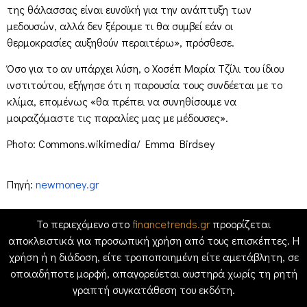
της θάλασσας είναι ευνοϊκή για την ανάπτυξη των
μεδουσών, αλλά δεν ξέρουμε τι θα συμβεί εάν οι
θερμοκρασίες αυξηθούν περαιτέρω», πρόσθεσε.
Όσο για το αν υπάρχει λύση, ο Χοσέπ Μαρία Τζίλι του ίδιου
ινστιτούτου, εξήγησε ότι η παρουσία τους συνδέεται με το
κλίμα, επομένως «θα πρέπει να συνηθίσουμε να
μοιραζόμαστε τις παραλίες μας με μέδουσες».
Photo: Commons.wikimedia/ Emma Birdsey
Πηγή:
newmoney.gr
Το περιεχόμενο στο
financetrends.gr
προορίζεται
αποκλειστικά για προσωπική χρήση από τους επισκέπτες. Η
χρήση ή η διάδοση, είτε τροποποιημένη είτε αμετάβλητη, σε
οποιαδήποτε μορφή, απαγορεύεται αυστηρά χωρίς τη ρητή
γραπτή συγκατάθεση του εκδότη.