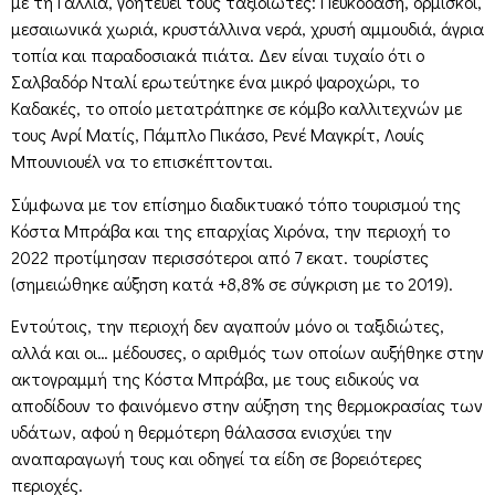
με τη Γαλλία, γοητεύει τους ταξιδιώτες: Πευκοδάση, ορμίσκοι,
μεσαιωνικά χωριά, κρυστάλλινα νερά, χρυσή αμμουδιά, άγρια
τοπία και παραδοσιακά πιάτα. Δεν είναι τυχαίο ότι ο
Σαλβαδόρ Νταλί ερωτεύτηκε ένα μικρό ψαροχώρι, το
Καδακές, το οποίο μετατράπηκε σε κόμβο καλλιτεχνών με
τους Ανρί Ματίς, Πάμπλο Πικάσο, Ρενέ Μαγκρίτ, Λουίς
Μπουνιουέλ να το επισκέπτονται.
Σύμφωνα με τον επίσημο διαδικτυακό τόπο τουρισμού της
Κόστα Μπράβα και της επαρχίας Χιρόνα, την περιοχή το
2022 προτίμησαν περισσότεροι από 7 εκατ. τουρίστες
(σημειώθηκε αύξηση κατά +8,8% σε σύγκριση με το 2019).
Εντούτοις, την περιοχή δεν αγαπούν μόνο οι ταξιδιώτες,
αλλά και οι… μέδουσες, ο αριθμός των οποίων αυξήθηκε στην
ακτογραμμή της Κόστα Μπράβα, με τους ειδικούς να
αποδίδουν το φαινόμενο στην αύξηση της θερμοκρασίας των
υδάτων, αφού η θερμότερη θάλασσα ενισχύει την
αναπαραγωγή τους και οδηγεί τα είδη σε βορειότερες
περιοχές.