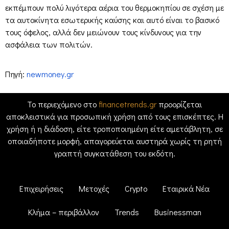
εκπέμπουν πολύ λιγότερα αέρια του θερμοκηπίου σε σχέση με
τα αυτοκίνητα εσωτερικής καύσης και αυτό είναι το βασικό
τους όφελος, αλλά δεν μειώνουν τους κίνδυνους για την
ασφάλεια των πολιτών.
Πηγή:
newmoney.gr
Το περιεχόμενο στο
financetrends.gr
προορίζεται
αποκλειστικά για προσωπική χρήση από τους επισκέπτες. Η
χρήση ή η διάδοση, είτε τροποποιημένη είτε αμετάβλητη, σε
οποιαδήποτε μορφή, απαγορεύεται αυστηρά χωρίς τη ρητή
γραπτή συγκατάθεση του εκδότη.
Επιχειρήσεις
Μετοχές
Crypto
Εταιρικά Νέα
Κλήμα – περιβάλλον
Trends
Businessman