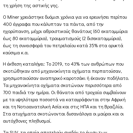
τη χρήση της αστικής γης.
Ο Miner χρειάστηκε δυόμισι χρόνια για να ερευνήσει περίπου
400 έγγραφα που κάλυπταν τα πάντα, από την
ηχορύπανση, μέχρι αθροιστικούς θανάτους (60 εκατομμύρια
έως 80 εκατομμύρια), τραυματισμούς (2 δισεκατομμύρια),
έως τη συνεισφορά του πετρελαίου κατά 35% στα ορυκτά
καύσιμα κ.α.
Η έκθεση καταλήγει: Το 2019, το 43% των ανθρώπων που
σκοτώθηκαν από μηχανοκίνητα οχήματα περπατούσαν,
χρησιμοποιούσαν αναπηρικό καροτσάκι ή έκαναν ποδήλατο.
Τα μηχανοκίνητα οχήματα σκοτώνουν περισσότερα από
700 παιδιά την ημέρα. Οι θάνατοι από τροχαία συμβαίνουν
με τα υψηλότερα ποσοστά να καταγράφονται στην Αφρική
και τη Νοτιοανατολική Ασία και στις ΗΠΑ και τη Βραζιλία.
Στα ατυχήματα σκοτώνονται δυσανάλογα οι μαύροι και οι
αυτόχθονες πληθυσμοί.
Τα SUV, τα οποία αποτελούν σχεδόν το ήμισυ των