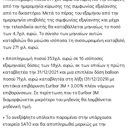
από την ημερομηνία κύρωσης της συμφωνίας εξυγίανσης
από το δικαστήριο. Μετά το πέρας του εξαμήνου από την
ημερομηνία υποβολής της συμφωνίας εξυγίανσης και μέχρι
την τελεσιδικία αυτής θα καταβάλλεται μηνιαίως το ποσό
των 4,7χιλ. ευρώ. Το σύνολο των μηνιαίων αυτών
καταβολών θα μειώσει ισόποσα τη συσσωρευμένη καταβολή
των 271 χιλ. ευρώ.
• Αποπληρωμή ποσού 353χιλ. ευρώ σε 16 ισόποσες
εξαμηνιαίες δόσεις των 18χιλ. ευρώ, εκ των οποίων η πρώτη
καταβλητέα την 31/12/2021 και μια επιπλέον δόση balloon
ποσού 71χιλ. ευρώ καταβλητέα στη λήξη (31/12/2029) με
επιτόκια επιβάρυνση Euribor 3M + 3,00% πλέον νόμιμων
επιβαρύνσεων. Σε περίπτωση που το Euribor 3M
διαμορφώνεται μικρότερο του μηδενός θα λαμβάνεται
μηδενική τιμή.
• Το ανεξόφλητο υπόλοιπο παραμένει στην υπάρχουσα
εταιρεία SATO και θα αποπληρωθεί μερικώς με την