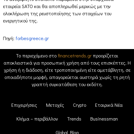
εταιρεία SATO και θα αποπληρωθεί μερικώς με την
ολοκλήρωση της ρευστοποίησης των στοιχείων του
ενεργητικού της.
Πηγή:
forbesgreece.gr
Το περιεχόμενο στο
financetrends.gr
προορίζεται
αποκλειστικά για προσωπική χρήση από τους επισκέπτες. Η
χρήση ή η διάδοση, είτε τροποποιημένη είτε αμετάβλητη, σε
οποιαδήποτε μορφή, απαγορεύεται αυστηρά χωρίς τη ρητή
γραπτή συγκατάθεση του εκδότη.
Επιχειρήσεις
Μετοχές
Crypto
Εταιρικά Νέα
Κλήμα – περιβάλλον
Trends
Businessman
Global Blog