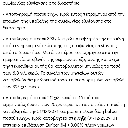
συμφωνίας εξυγίανσης στο δικαστήριο.
• Αποπληρωμή ποσού 51χιλ. ευρώ εντός τετράμηνου από την
επομένη της υποβολής της συμφωνίας εξυγίανσης στο
δικαστήριο.
• Αποπληρωμή ποσού 393χιλ. ευρώ καταβλητέο την επομένη
από την ημερομηνία κύρωσης της συμφωνίας εξυγίανσης
από το δικαστήριο. Μετά το πέρας του εξαμήνου από την
ημερομηνία υποβολής της συμφωνίας εξυγίανσης και μέχρι
την τελεσιδικία αυτής θα καταβάλλεται μηνιαίως το ποσό
των 6,8 χιλ. ευρώ. Το σύνολο των μηνιαίων αυτών
καταβολών θα μειώσει ισόποσα τη συσσωρευμένη καταβολή
των 393 χιλ. ευρώ.
• Αποπληρωμή ποσού 512χιλ. ευρώ σε 16 ισόποσες
εξαμηνιαίες δόσεις των 26χιλ. ευρώ, εκ των οποίων η πρώτη
καταβλητέα την 31/12/2021 και μια επιπλέον δόση balloon
ποσού 102χιλ. ευρώ καταβλητέα στη λήξη (31/12/2029) με
επιτόκια επιβάρυνση Euribor 3M + 3,00% πλέον νόμιμων