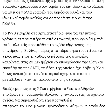
δόξες σε εποχές οικονομικής ευμάρειας στην Ελλάδα, όπου η
εταιρεία κυριαρχούσε στον τομέα του επίπλου και κατάφερε
να μπει σε πολλά γραφεία του δημόσιου αλλά και του
ιδιωτικού τομέα καθώς και σε πολλά σπίτια ανά την
Ελλάδα.
Το 1990 εισήχθη στο Χρηματιστήριο, ενώ τα τελευταία
χρόνια η εταιρεία πέρασε από στενωπό, πριν εγκριθεί μετά
από πολυετείς προσπάθεις το σχέδιο εξυγίανσης της
επιχείρησης. Σε λίγες ημέρες από τώρα σηματοδοτείται το
τέλος μίας εποχής καθώς οι μέτοχοι της εταιρείας
καλούνται στις 20 Δεκεμβρίου να επικυρώσουν την λύση και
εκκαθάριση της SATO, τη θέση της οποίας έχει λάβει η Rivial,
όπως ονομάζεται το νέο εταιρικό σχήμα, στο οποίο
μεταβιβάστηκαν τα περιουσιακά της στοιχεία.
Θυμίζουμε πως στις 2 Σεπτεμβρίου το Εφετείο Αθηνών
επικύρωσε τη συμφωνία εξυγίανσης, εγκρίνοντας το σχετικό
σχέδιο. Να σημειωθεί ότι είχε προηγηθεί η
απόφαση του Πολυμελούς Πρωτοδικείου Αθηνών, η οποία δεν