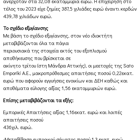
ανερχόταν στα 32,08 εκατομμύρια ευρώ. Η επιχείρηση στο
τέλος του 2023 είχε ζημίες 387,5 χιλιάδες ευρώ έναντι κερδών
439,78 χιλιάδων ευρώ.
Το σχέδιο εξυγίανσης
Με βάση το σχέδιο εξυγίανσης, στον νέο ιδιοκτήτη
μεταβιβάζονται όλα τα πάγια
περιουσιακά της στοιχεία εκτός του εξοπλισμού
αποθήκευσης που βρίσκεται σε
ακίνητο τρίτου (στη Μάνδρα Αττικής), οι μεετοχές της Sato
Emporiki A.E., μακροπρόθεσμες απαιτήσεις ποσού 0,22εκατ.
ευρώ που αφορούν εγγυήσεις ενοικίων και ΔΕΗ καθώς και
αποθέματα εύλογης αξίας 1,56 εκατομμυριών ευρώ.
Επίσης μεταβιβάζονται τα εξής:
Εμπορικές Απαιτήσεις αξίας 1,16εκατ. ευρώ και λοιπές
απαιτήσεις ποσού
436χιλ. ευρώ.
-Μεταβίβαση εμπορικού σήματος ποσού 1,3 εκατ. ευρώ.