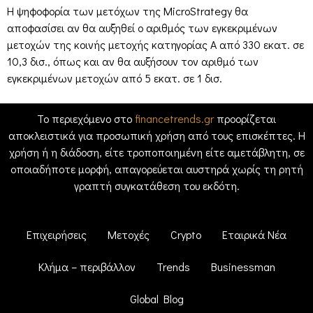
Η ψηφοφορία των μετόχων της MicroStrategy θα
αποφασίσει αν θα αυξηθεί ο αριθμός των εγκεκριμένων
μετοχών της κοινής μετοχής κατηγορίας Α από 330 εκατ. σε
10,3 δισ., όπως και αν θα αυξήσουν τον αριθμό των
εγκεκριμένων μετοχών από 5 εκατ. σε 1 δισ.
Το περιεχόμενο στο
financetrends.gr
προορίζεται
αποκλειστικά για προσωπική χρήση από τους επισκέπτες. Η
χρήση ή η διάδοση, είτε τροποποιημένη είτε αμετάβλητη, σε
οποιαδήποτε μορφή, απαγορεύεται αυστηρά χωρίς τη ρητή
γραπτή συγκατάθεση του εκδότη.
Επιχειρήσεις
Μετοχές
Crypto
Εταιρικά Νέα
Κλήμα – περιβάλλον
Trends
Businessman
Global Blog