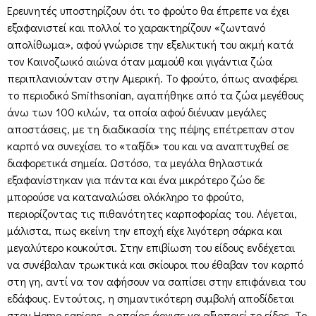
Ερευνητές υποστηρίζουν ότι το φρούτο θα έπρεπε να έχει
εξαφανιστεί και πολλοί το χαρακτηρίζουν «ζωντανό
απολίθωμα», αφού γνώρισε την εξελικτική του ακμή κατά
τον Καινοζωικό αιώνα όταν μαμούθ και γιγάντια ζώα
περιπλανιούνταν στην Αμερική. Το φρούτο, όπως αναφέρει
το περιοδικό Smithsonian, αγαπήθηκε από τα ζώα μεγέθους
άνω των 100 κιλών, τα οποία αφού διένυαν μεγάλες
αποστάσεις, με τη διαδικασία της πέψης επέτρεπαν στον
καρπό να συνεχίσει το «ταξίδι» του και να αναπτυχθεί σε
διαφορετικά σημεία. Ωστόσο, τα μεγάλα θηλαστικά
εξαφανίστηκαν για πάντα και ένα μικρότερο ζώο δε
μπορούσε να καταναλώσει ολόκληρο το φρούτο,
περιορίζοντας τις πιθανότητες καρποφορίας του. Λέγεται,
μάλιστα, πως εκείνη την εποχή είχε λιγότερη σάρκα και
μεγαλύτερο κουκούτσι. Στην επιβίωση του είδους ενδέχεται
να συνέβαλαν τρωκτικά και σκίουροι που έθαβαν τον καρπό
στη γη, αντί να τον αφήσουν να σαπίσει στην επιφάνεια του
εδάφους. Εντούτοις, η σημαντικότερη συμβολή αποδίδεται
στον Homo sapiens, ο οποίος άρχισε να αξιοποιεί το είδος. Το