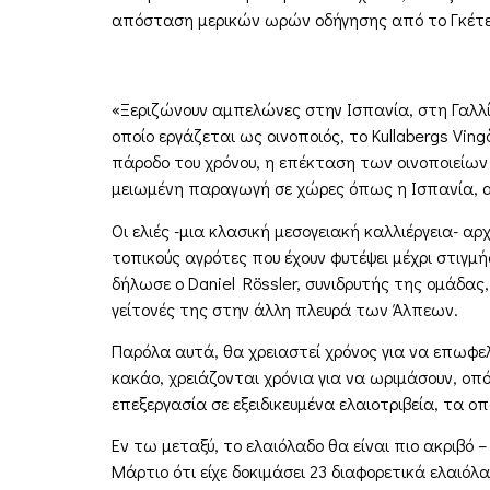
απόσταση μερικών ωρών οδήγησης από το Γκέτε
«Ξεριζώνουν αμπελώνες στην Ισπανία, στη Γαλλί
οποίο εργάζεται ως οινοποιός, το Kullabergs Vin
πάροδο του χρόνου, η επέκταση των οινοποιείων 
μειωμένη παραγωγή σε χώρες όπως η Ισπανία, αν
Οι ελιές -μια κλασική μεσογειακή καλλιέργεια- α
τοπικούς αγρότες που έχουν φυτέψει μέχρι στιγμή
δήλωσε ο Daniel Rössler, συνιδρυτής της ομάδας,
γείτονές της στην άλλη πλευρά των Άλπεων.
Παρόλα αυτά, θα χρειαστεί χρόνος για να επωφ
κακάο, χρειάζονται χρόνια για να ωριμάσουν, οπό
επεξεργασία σε εξειδικευμένα ελαιοτριβεία, τα οπ
Εν τω μεταξύ, το ελαιόλαδο θα είναι πιο ακριβό
Μάρτιο ότι είχε δοκιμάσει 23 διαφορετικά ελαιόλ