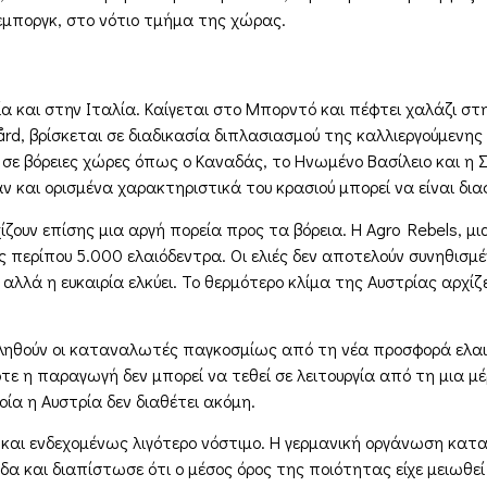
μποργκ, στο νότιο τμήμα της χώρας.
α και στην Ιταλία. Καίγεται στο Μπορντό και πέφτει χαλάζι στ
gård, βρίσκεται σε διαδικασία διπλασιασμού της καλλιεργούμεν
σε βόρειες χώρες όπως ο Καναδάς, το Ηνωμένο Βασίλειο και η Σ
 και ορισμένα χαρακτηριστικά του κρασιού μπορεί να είναι δια
ρχίζουν επίσης μια αργή πορεία προς τα βόρεια. Η Agro Rebels, 
ς περίπου 5.000 ελαιόδεντρα. Οι ελιές δεν αποτελούν συνηθισμέ
 αλλά η ευκαιρία ελκύει. Το θερμότερο κλίμα της Αυστρίας αρχίζ
εληθούν οι καταναλωτές παγκοσμίως από τη νέα προσφορά ελαιο
τε η παραγωγή δεν μπορεί να τεθεί σε λειτουργία από τη μια μέ
οία η Αυστρία δεν διαθέτει ακόμη.
 – και ενδεχομένως λιγότερο νόστιμο. Η γερμανική οργάνωση κ
αδα και διαπίστωσε ότι ο μέσος όρος της ποιότητας είχε μειωθεί