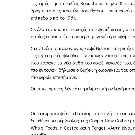
τις τιμές της ποικιλίας Robusta σε υψηλό 45 ετών
βροχοπτώσεις προκάλεσαν έξαρση του περονόσπ
επίπεδα από το 1961.
Σε όλο τον κόσμο, περιοχές που φημίζονται για τ
οποίος ευδοκιμεί σε δροσερά, μεγαλύτερα υψόμετ
Στην Ινδία, ο παραγωγός καφέ Nishant Gurjer έχ
τις εξωτερικές φλούδες των κόκκων καφέ του, πλ
που μάρανε τα νέα άνθη του καφέ, γεγονός που, 
πιο έντονα», δήλωσε ο Gurjer, η οικογένεια του ο
πιο υγροί» επεσήμανε.
Οι επιστήμονες λένε ότι η κλιματική αλλαγή κά
Οι έμποροι καφέ στο Βιετνάμ -που πλήττεται από
διευθύνουσα σύμβουλος της Copper Cow Coffee με
Whole Foods, η Costco και η Target. «Αυτή είνα
η Mullin.