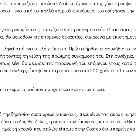
. Οι πιο περιζήτητοι κόκκοι Arabica έχουν επίσης γίνει πρόσφατα
ορου – ένα από τα πολλά καιρικά φαινόμενα που οδήγησαν τη
η γαστρονομία τους πασχίζουν να προσαρμοστούν. Οι εκτάσεις πο
ρα, θα μειωθούν τις επόμενες δεκαετίες, σύμφωνα με επιστημονι
ει πληγεί από ένα διπλό χτύπημα. Πρώτα ήρθαν οι ασυνήθιστα έν
ήττοντας τη γεύση της πρώιμης συγκομιδής του. Στη συνέχεια,
όπως λέει, θα μειώσει την παραγωγή του επόμενου έτους κατά τ
ποίου καλλιεργεί καφέ για περισσότερα από 200 χρόνια. «Τα καλο
νει τα κύματα καύσωνα συχνότερα και εντονότερα.
 την ξηρασία- συσσωρεύουν κόκκους, περιμένοντας ακόμη υψηλότ
 έδρα το Λος Άντζελες, η οποία πωλεί κόκκους καφέ από το Βι
ι η πρώτη χρονιά που απλώς είπαμε στην Costco ότι μπορείτε ν