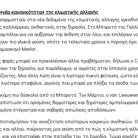
η «νέα κανονικότητα» της κλιματικής αλλαγής
οσαρμοστούν στα νέα δεδομένα της κλιματικής αλλαγής εγκαθ
 καλλιέργειες ανθεκτικές στην ξηρασία. Στο Μπορντό της Γαλλ
έλου για να αυξήσουν την έκθεση στον ήλιο, και επιλέγουν να
υν πιο γλυκιά γεύση, οπότε τα τελευταία χρόνια η περιοχή έχε
δαμασκηνό Merlot.
ς φορές μπορεί να προκαλέσουν άλλα προβλήματα», δήλωσε ο C
ουν την ξηρασία, για παράδειγμα, οι αγρότες στην Ισπανία χρησ
ζοντες. Μια άλλη λύση είναι η λιγότερο πυκνή φύτευση, ώστε κά
 λιγότερα σταφύλια, γεγονός που μπορεί να πλήξει τα έσοδα τω
ακόμη πιο δύσκολα από το Μπορντό. Τον Μάρτιο, ο van Leeuwen
ιαπίστωσε ότι ορισμένες θερμότερες και ξηρότερες αμπελουργικ
λωμένα στέγαστρα και σοβαρές απώλειες αποδόσεων».
ποτολμήσουν την αναζήτηση ηπιότερων καιρικών συνθηκών. Ο K 
ής και αλλού, παίρνοντας μια γεύση από το πώς η κλιματική αλ
, και να επιστρέψει στην πατρίδα του, τη Σουηδία. Τώρα εργάζε