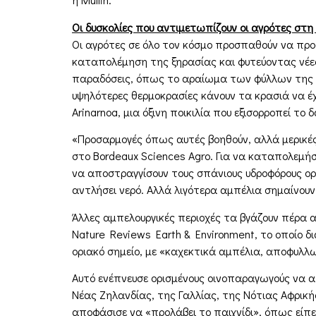
Οι δυσκολίες που αντιμετωπίζουν οι αγρότες στ
Οι αγρότες σε όλο τον κόσμο προσπαθούν να πρ
καταπολέμηση της ξηρασίας και φυτεύοντας νέες
παραδόσεις, όπως το αραίωμα των φύλλων της αμπ
υψηλότερες θερμοκρασίες κάνουν τα κρασιά να έχο
Arinarnoa, μια όξινη ποικιλία που εξισορροπεί το 
«Προσαρμογές όπως αυτές βοηθούν, αλλά μερικέ
στο Bordeaux Sciences Agro. Για να καταπολεμήσ
να αποστραγγίσουν τους σπάνιους υδροφόρους ορί
αντλήσει νερό. Αλλά λιγότερα αμπέλια σημαίνουν
Άλλες αμπελουργικές περιοχές τα βγάζουν πέρα 
Nature Reviews Earth & Environment, το οποίο δ
οριακό σημείο, με «καχεκτικά αμπέλια, αποφυλ
Αυτό ενέπνευσε ορισμένους οινοπαραγωγούς να α
Νέας Ζηλανδίας, της Γαλλίας, της Νότιας Αφρικ
αποφάσισε να «προλάβει το παιχνίδι», όπως είπε