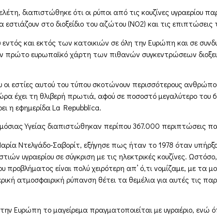
τη, διαπιστώθηκε ότι οι ρύποι από τις κουζίνες υγραερίου πα
α εστιάζουν στο διοξείδιο του αζώτου (ΝΟ2) και τις επιπτώσεις τ
υ εντός και εκτός των κατοικιών σε όλη την Ευρώπη και σε συνδ
ον πρώτο ευρωπαϊκό χάρτη των πιθανών συγκεντρώσεων διοξειδί
που οι εστίες αυτού του τύπου σκοτώνουν περισσότερους ανθρώπ
χώρα έχει τη θλιβερή πρωτιά, αφού σε ποσοστό μεγαλύτερο του 
ει η εφημερίδα La Repubblica.
όσιας Υγείας διαπιστώθηκαν περίπου 367.000 περιπτώσεις παιδ
αρία Ντελγάδο-Σαβορίτ, εξήγησε πως ήταν το 1978 όταν υπήρξα
τιών υγραερίου σε σύγκριση με τις ηλεκτρικές κουζίνες. Ωστόσο
ροβλήματος είναι πολύ χειρότερη απ’ ό,τι νομίζαμε, με τα μον
ική ατμοσφαιρική ρύπανση θέτει τα θεμέλια για αυτές τις παραβ
 στην Ευρώπη το μαγείρεμα πραγματοποιείται με υγραέριο, ενώ 