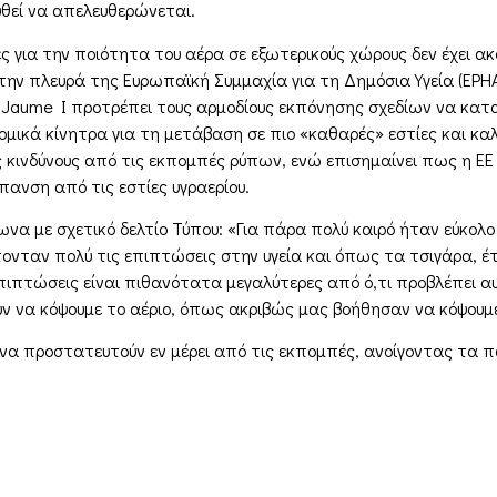
ουθεί να απελευθερώνεται.
 για την ποιότητα του αέρα σε εξωτερικούς χώρους δεν έχει ακ
ην πλευρά της Ευρωπαϊκή Συμμαχία για τη Δημόσια Υγεία (EPHA
 Jaume I προτρέπει τους αρμοδίους εκπόνησης σχεδίων να καταρ
ομικά κίνητρα για τη μετάβαση σε πιο «καθαρές» εστίες και 
 κινδύνους από τις εκπομπές ρύπων, ενώ επισημαίνει πως η ΕΕ 
πανση από τις εστίες υγραερίου.
 με σχετικό δελτίο Τύπου: «Για πάρα πολύ καιρό ήταν εύκολο 
νταν πολύ τις επιπτώσεις στην υγεία και όπως τα τσιγάρα, έτσι 
επιπτώσεις είναι πιθανότατα μεγαλύτερες από ό,τι προβλέπει αυ
 να κόψουμε το αέριο, όπως ακριβώς μας βοήθησαν να κόψουμε
ούν να προστατευτούν εν μέρει από τις εκπομπές, ανοίγοντας τα