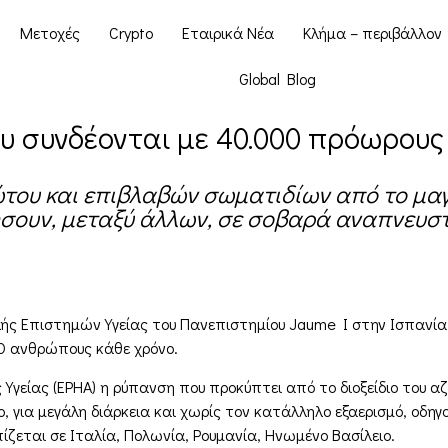
Μετοχές
Crypto
Εταιρικά Νέα
Κλήμα – περιβάλλον
Global Blog
ου συνδέονται με 40.000 πρόωρου
ζώτου και επιβλαβών σωματιδίων από το μα
ήσουν, μεταξύ άλλων, σε σοβαρά αναπνευσ
λής Επιστημών Υγείας του Πανεπιστημίου Jaume I στην Ισπανία
0 ανθρώπους κάθε χρόνο.
γείας (EPHA) η ρύπανση που προκύπτει από το διοξείδιο του 
, για μεγάλη διάρκεια και χωρίς τον κατάλληλο εξαερισμό, οδ
ίζεται σε Ιταλία, Πολωνία, Ρουμανία, Ηνωμένο Βασίλειο.