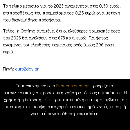
Το τελικό μέρισμα για το 2023 αναμένεται στα 0,30 ευρώ,
επιπροσθέτως του προμερίσματος 0,25 ευρώ ανά μετοχή
που διανεμήθηκε πρόσφατα.
Τέλος, η Optima αναμένει ότι οι ελεύθερες ταμειακές ροές
του 2023 θα ανέλθουν στα 675 κατ. ευρώ. Για φέτος
αναμένονται ελεύθερες ταμειακές ροές ύψους 296 εκατ.
ευρώ.
Πηγή:
euro2day.gr
Το περιεχόμενο στο
financetrends.gr
προορίζεται
αποκλειστικά για προσωπική χρήση από τους επισκέπτες. Η
χρήση ή η διάδοση, είτε τροποποιημένη είτε αμετάβλητη, σε
οποιαδήποτε μορφή, απαγορεύεται αυστηρά χωρίς τη ρητή
γραπτή συγκατάθεση του εκδότη.