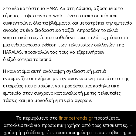
Στο νέο κατάστημα HARALAS στη Λάρισα, αξιοσημείωτο
εύρημα, το φωτεινό catwalk – ένα εστιακό σημείο που
συγκεντρώνει όλα τα βλέμματα και μετατρέπει την εμπειρία
αγοράς σε ένα διαδραστικό ταξίδι. Απροσδόκητο αλλά
γοητευτικό στοιχείο που καθοδηγεί τους πελάτες μέσα από
μια ενδιαφέρουσα έκθεση των τελευταίων συλλογών της
HARALAS, προσκαλώντας τους να εξερευνήσουν
διεξοδικότερα το brand.
Η καινοτόμα αυτή ανάλαφρη σχεδιαστική ματιά
εναρμονίζεται πλήρως με την ανανεωμένη ταυτότητα της
εταιρείας που επιδιώκει να προσφέρει μια καθηλωτική
εμπειρία στον σύγχρονο καταναλωτή με τις τελευταίες
τάσεις και μια μοναδική εμπειρία αγορών.
Το περιεχόμενο στο
financetrends.gr
προορίζεται
αποκλειστικά για προσωπική χρήση από τους επισκέπτες. Η
χρήση ή η διάδοση, είτε τροποποιημένη είτε αμετάβλητη, σε