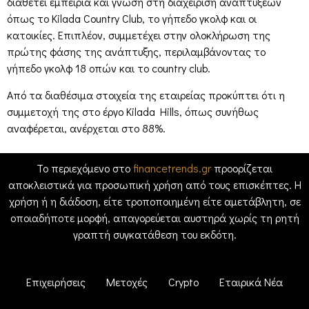
διαθέτει εμπειρία και γνώση στη διαχείριση αναπτύξεων
όπως το Kilada Country Club, το γήπεδο γκολφ και οι
κατοικίες. Επιπλέον, συμμετέχει στην ολοκλήρωση της
πρώτης φάσης της ανάπτυξης, περιλαμβάνοντας το
γήπεδο γκολφ 18 οπών και το country club.
Από τα διαθέσιμα στοιχεία της εταιρείας προκύπτει ότι η
συμμετοχή της στο έργο Kilada Hills, όπως συνήθως
αναφέρεται, ανέρχεται στο 88%.
Το περιεχόμενο στο
financetrends.gr
προορίζεται
αποκλειστικά για προσωπική χρήση από τους επισκέπτες. Η
χρήση ή η διάδοση, είτε τροποποιημένη είτε αμετάβλητη, σε
οποιαδήποτε μορφή, απαγορεύεται αυστηρά χωρίς τη ρητή
γραπτή συγκατάθεση του εκδότη.
Επιχειρήσεις
Μετοχές
Crypto
Εταιρικά Νέα