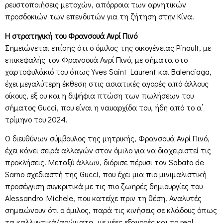
ρευστοποιήσεις μετοχών, απόρροια των αρνητικών
προσδοκιών των επενδυτών για τη ζήτηση στην Κίνα.
Η στρατηγική του Φρανσουά Ανρί Πινό
Σημειώνεται επίσης ότι ο όμιλος της οικογένειας Pinault, με
επικεφαλής τον Φρανσουά Ανρί Πινό, με σήματα στο
χαρτοφυλάκιό του όπως Yves Saint Laurent και Balenciaga,
έχει μεγαλύτερη έκθεση στις ασιατικές αγορές από άλλους
οίκους, εξ ου και η διψήφια πτώση των πωλήσεων του
σήματος Gucci, που είναι η ναυαρχίδα του, ήδη από το α’
τρίμηνο του 2024.
Ο διευθύνων σύμβουλος της μητρικής, Φρανσουά Ανρί Πινό,
έχει κάνει σειρά αλλαγών στον όμιλο για να διαχειριστεί τις
προκλήσεις. Μεταξύ άλλων, διόρισε πέρυσι τον Sabato de
Sarno σχεδιαστή της Gucci, που έχει μια πιο μινιμαλιστική
προσέγγιση συγκριτικά με τις πιο ζωηρές δημιουργίες του
Alessandro Michele, που κατείχε πριν τη θέση. Αναλυτές
σημειώνουν ότι ο όμιλος, παρά τις κινήσεις σε κλάδους όπως
τα καλλυντικά/αρώματα, με νέες εξαγορές και το real