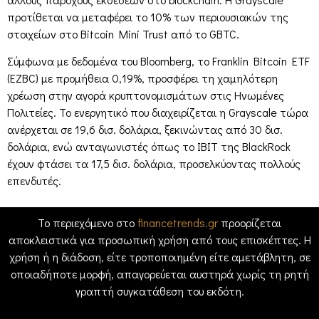
προτίθεται να μεταφέρει το 10% των περιουσιακών της
στοιχείων στο Bitcoin Mini Trust από το GBTC.
Σύμφωνα με δεδομένα του Bloomberg, το Franklin Bitcoin ETF
(EZBC) με προμήθεια 0,19%, προσφέρει τη χαμηλότερη
χρέωση στην αγορά κρυπτονομισμάτων στις Ηνωμένες
Πολιτείες. Το ενεργητικό που διαχειρίζεται η Grayscale τώρα
ανέρχεται σε 19,6 δισ. δολάρια, ξεκινώντας από 30 δισ.
δολάρια, ενώ ανταγωνιστές όπως το IBIT της BlackRock
έχουν φτάσει τα 17,5 δισ. δολάρια, προσελκύοντας πολλούς
επενδυτές.
Το περιεχόμενο στο
financetrends.gr
προορίζεται
αποκλειστικά για προσωπική χρήση από τους επισκέπτες. Η
χρήση ή η διάδοση, είτε τροποποιημένη είτε αμετάβλητη, σε
οποιαδήποτε μορφή, απαγορεύεται αυστηρά χωρίς τη ρητή
γραπτή συγκατάθεση του εκδότη.