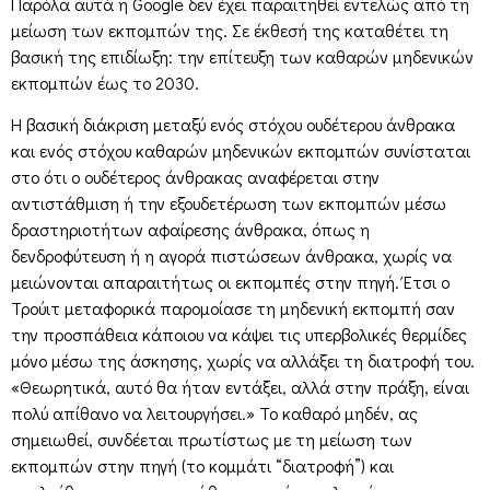
Παρόλα αυτά η Google δεν έχει παραιτηθεί εντελώς από τη
μείωση των εκπομπών της. Σε έκθεσή της καταθέτει τη
βασική της επιδίωξη: την επίτευξη των καθαρών μηδενικών
εκπομπών έως το 2030.
Η βασική διάκριση μεταξύ ενός στόχου ουδέτερου άνθρακα
και ενός στόχου καθαρών μηδενικών εκπομπών συνίσταται
στο ότι ο ουδέτερος άνθρακας αναφέρεται στην
αντιστάθμιση ή την εξουδετέρωση των εκπομπών μέσω
δραστηριοτήτων αφαίρεσης άνθρακα, όπως η
δενδροφύτευση ή η αγορά πιστώσεων άνθρακα, χωρίς να
μειώνονται απαραιτήτως οι εκπομπές στην πηγή. Έτσι ο
Τρούιτ μεταφορικά παρομοίασε τη μηδενική εκπομπή σαν
την προσπάθεια κάποιου να κάψει τις υπερβολικές θερμίδες
μόνο μέσω της άσκησης, χωρίς να αλλάξει τη διατροφή του.
«Θεωρητικά, αυτό θα ήταν εντάξει, αλλά στην πράξη, είναι
πολύ απίθανο να λειτουργήσει.» Το καθαρό μηδέν, ας
σημειωθεί, συνδέεται πρωτίστως με τη μείωση των
εκπομπών στην πηγή (το κομμάτι “διατροφή”) και