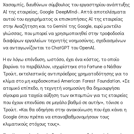
Χασαμπίς, διευθύνων σύμβουλος του εργαστηρίου ανάπτυξης
AI της εταιρείας, Google DeepMind-. Απτά αποτελέσματα
αυτού του εγχειρήματος οι επισκοπήσεις AI της εταιρείας
στην Αναζήτηση και το Gemini της Google, ευρύ μοντέλο
γλώσσας, που μπορεί να χρησιμοποιηθεί στην τροφοδοσία
διαφόρων εργαλείων τεχνητής νοημοσύνης, σχεδιασμένων
να ανταγωνίζονται το ChatGPT του OpenAI.
Η εν λόγω επένδυση, ωστόσο, έχει ένα κόστος, το οποίο
βαρύνει το περιβάλλον, ισχυρίστηκε στο Fortune ο Νέιθαν
Τρούιτ, εκτελεστικός αντιπρόεδρος χρηματοδότησης για το
κλίμα στο μη κερδοσκοπικό American Forest Foundation. «Σε
ατομικό επίπεδο, η τεχνητή νοημοσύνη θα δημιουργήσει
σίγουρα μια ταχεία αύξηση των εκπομπών για τις εταιρείες
που έχουν επενδύσει σε μεγάλο βαθμό σε αυτήν», τόνισε ο
Τρούιτ. «Και θα οδηγήσει στην ανακοίνωση που έχει κάνει η
Google όπου πρέπει να επαναβαθμονομήσουν τους
κλιματικούς στόχους τους».