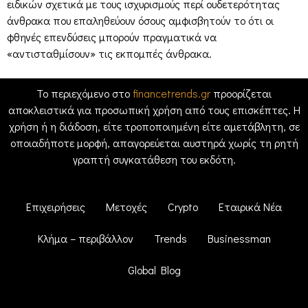
ειδικών σχετικά με τους ισχυρισμούς περί ουδετερότητας
άνθρακα που επαληθεύουν όσους αμφισβητούν το ότι οι
φθηνές επενδύσεις μπορούν πραγματικά να
«αντισταθμίσουν» τις εκπομπές άνθρακα.
Το περιεχόμενο στο
financetrends.gr
προορίζεται
αποκλειστικά για προσωπική χρήση από τους επισκέπτες. Η
χρήση ή η διάδοση, είτε τροποποιημένη είτε αμετάβλητη, σε
οποιαδήποτε μορφή, απαγορεύεται αυστηρά χωρίς τη ρητή
γραπτή συγκατάθεση του εκδότη.
Επιχειρήσεις
Μετοχές
Crypto
Εταιρικά Νέα
Κλήμα – περιβάλλον
Trends
Businessman
Global Blog