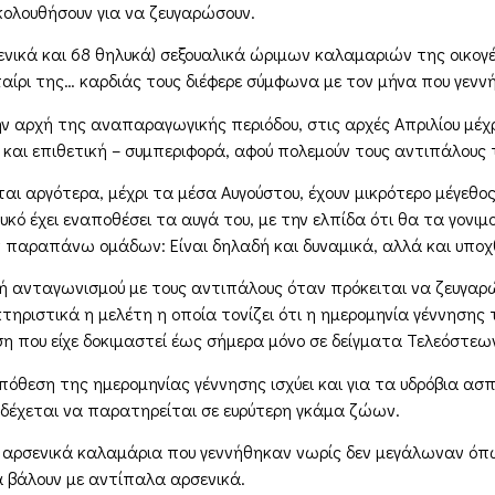
ολουθήσουν για να ζευγαρώσουν.
ενικά και 68 θηλυκά) σεξουαλικά ώριμων καλαμαριών της οικογέν
ταίρι της… καρδιάς τους διέφερε σύμφωνα με τον μήνα που γενν
ν αρχή της αναπαραγωγικής περιόδου, στις αρχές Απριλίου μέχρι
α και επιθετική – συμπεριφορά, αφού πολεμούν τους αντιπάλους 
αι αργότερα, μέχρι τα μέσα Αυγούστου, έχουν μικρότερο μέγεθος
ό έχει εναποθέσει τα αυγά του, με την ελπίδα ότι θα τα γονιμοπ
παραπάνω ομάδων: Είναι δηλαδή και δυναμικά, αλλά και υποχ
ή ανταγωνισμού με τους αντιπάλους όταν πρόκειται να ζευγαρώ
κτηριστικά η μελέτη η οποία τονίζει ότι η ημερομηνία γέννηση
 που είχε δοκιμαστεί έως σήμερα μόνο σε δείγματα Τελεόστεων
 υπόθεση της ημερομηνίας γέννησης ισχύει και για τα υδρόβια 
 ενδέχεται να παρατηρείται σε ευρύτερη γκάμα ζώων.
αρσενικά καλαμάρια που γεννήθηκαν νωρίς δεν μεγάλωναν όπω
α βάλουν με αντίπαλα αρσενικά.