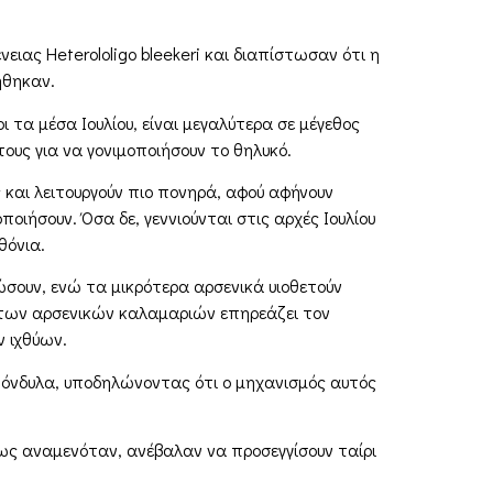
ειας Heterololigo bleekeri και διαπίστωσαν ότι η
ήθηκαν.
 τα μέσα Ιουλίου, είναι μεγαλύτερα σε μέγεθος
τους για να γονιμοποιήσουν το θηλυκό.
 και λειτουργούν πιο πονηρά, αφού αφήνουν
οιήσουν. Όσα δε, γεννιούνται στις αρχές Ιουλίου
θόνια.
σουν, ενώ τα μικρότερα αρσενικά υιοθετούν
ς των αρσενικών καλαμαριών επηρεάζει τον
 ιχθύων.
ασπόνδυλα, υποδηλώνοντας ότι ο μηχανισμός αυτός
ς αναμενόταν, ανέβαλαν να προσεγγίσουν ταίρι