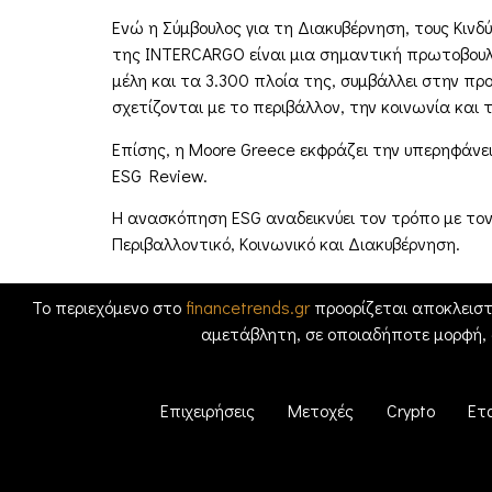
Ενώ η Σύμβουλος για τη Διακυβέρνηση, τους Κιν
της INTERCARGO είναι μια σημαντική πρωτοβουλί
μέλη και τα 3.300 πλοία της, συμβάλλει στην π
σχετίζονται με το περιβάλλον, την κοινωνία και 
Επίσης, η Moore Greece εκφράζει την υπερηφάνε
ESG Review.
Η ανασκόπηση ESG αναδεικνύει τον τρόπο με τον
Περιβαλλοντικό, Κοινωνικό και Διακυβέρνηση.
Το περιεχόμενο στο
financetrends.gr
προορίζεται αποκλειστ
αμετάβλητη, σε οποιαδήποτε μορφή,
Επιχειρήσεις
Μετοχές
Crypto
Ετ