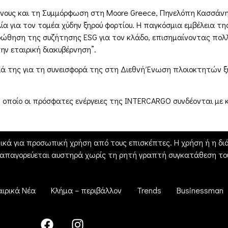
δύνους και τη Συμμόρφωση στη Moore Greece, Πηνελόπη Κασσάνη,
α για τον τομέα χύδην ξηρού φορτίου. Η παγκόσμια εμβέλεια 
ροώθηση της συζήτησης ESG για τον κλάδο, επισημαίνοντας πολ
την εταιρική διακυβέρνηση”.
ιά της για τη συνεισφορά της στη Διεθνή Ένωση πλοιοκτητών 
 οποίο οι πρόσφατες ενέργειες της INTERCARGO συνδέονται με 
ικά για προσωπική χρήση από τους επισκέπτες. Η χρήση ή η διά
 απαγορεύεται αυστηρά χωρίς τη ρητή γραπτή συγκατάθεση του
αιρικά Νέα
Κλήμα – περιβάλλον
Trends
Businessman