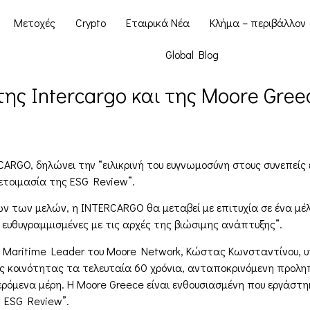
Μετοχές
Crypto
Εταιρικά Νέα
Κλήμα – περιβάλλον
Global Blog
ης Intercargo και της Moore Gree
ARGO, δηλώνει την “ειλικρινή του ευγνωμοσύνη στους συνεπείς 
ετοιμασία της ESG Review”.
ων των μελών, η INTERCARGO θα μεταβεί με επιτυχία σε ένα μέ
 ευθυγραμμισμένες με τις αρχές της βιώσιμης ανάπτυξης”.
l Maritime Leader του Moore Network, Κώστας Κωνσταντίνου, 
ής κοινότητας τα τελευταία 60 χρόνια, ανταποκρινόμενη προληπ
ερόμενα μέρη. Η Moore Greece είναι ενθουσιασμένη που εργάσ
 ESG Review”.