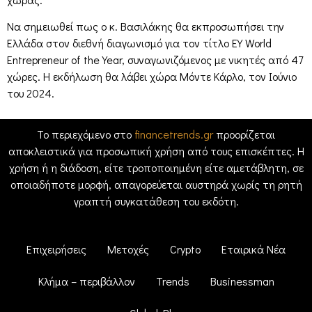
Να σημειωθεί πως ο κ. Βασιλάκης θα εκπροσωπήσει την
Ελλάδα στον διεθνή διαγωνισμό για τον τίτλο ΕΥ World
Entrepreneur of the Year, συναγωνιζόμενος με νικητές από 47
χώρες. Η εκδήλωση θα λάβει χώρα Μόντε Κάρλο, τον Ιούνιο
του 2024.
Το περιεχόμενο στο
financetrends.gr
προορίζεται
αποκλειστικά για προσωπική χρήση από τους επισκέπτες. Η
χρήση ή η διάδοση, είτε τροποποιημένη είτε αμετάβλητη, σε
οποιαδήποτε μορφή, απαγορεύεται αυστηρά χωρίς τη ρητή
γραπτή συγκατάθεση του εκδότη.
Επιχειρήσεις
Μετοχές
Crypto
Εταιρικά Νέα
Κλήμα – περιβάλλον
Trends
Businessman