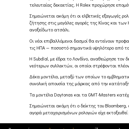
τελευταίας δεκαετίας. Η Rolex προχώρησε επομέν
Σημειώνεται ακόμη ότι οι ελβετικές εξαγωγές ρ
ζήτησης στις μεγάλες αγορές της Κίνας και των
ανοξείδωτο ατσάλι.
Οι νέοι επιβαλλόμενοι δασμοί θα εντείνουν προφ
τις ΗΠΑ — ποσοστό σημαντικά υψηλότερο από το
Η Subdial, με έδρα το Λονδίνο, αναθεώρησε τον 
νεότερων συλλεκτών, οι οποίοι στρέφονται πλέο
Δέκα μοντέλα, μεταξύ των οποίων το εμβληματικ
συνολική απουσία της μάρκας από την κατάταξη,
Τα μοντέλα Daytonas και τα GMT-Masters κατέχου
Σημειώνεται ακόμη ότι ο δείκτης του Bloomberg
αγορά μεταχειρισμένων ρολογιών είχε εκτοξευθεί