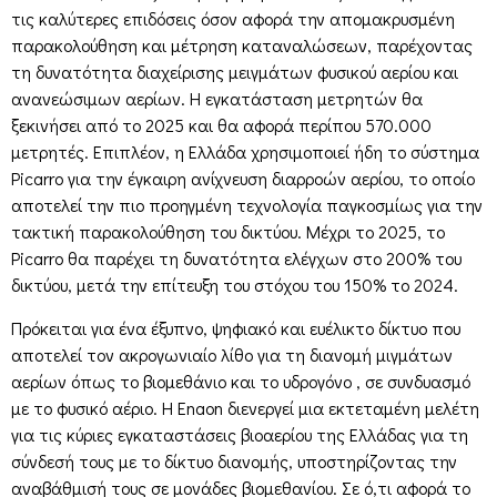
τις καλύτερες επιδόσεις όσον αφορά την απομακρυσμένη
παρακολούθηση και μέτρηση καταναλώσεων, παρέχοντας
τη δυνατότητα διαχείρισης μειγμάτων φυσικού αερίου και
ανανεώσιμων αερίων. H εγκατάσταση μετρητών θα
ξεκινήσει από το 2025 και θα αφορά περίπου 570.000
μετρητές. Επιπλέον, η Ελλάδα χρησιμοποιεί ήδη το σύστημα
Picarro για την έγκαιρη ανίχνευση διαρροών αερίου, το οποίο
αποτελεί την πιο προηγμένη τεχνολογία παγκοσμίως για την
τακτική παρακολούθηση του δικτύου. Μέχρι το 2025, το
Picarro θα παρέχει τη δυνατότητα ελέγχων στο 200% του
δικτύου, μετά την επίτευξη του στόχου του 150% το 2024.
Πρόκειται για ένα έξυπνο, ψηφιακό και ευέλικτο δίκτυο που
αποτελεί τον ακρογωνιαίο λίθο για τη διανομή μιγμάτων
αερίων όπως το βιομεθάνιο και το υδρογόνο , σε συνδυασμό
με το φυσικό αέριο. Η Enaon διενεργεί μια εκτεταμένη μελέτη
για τις κύριες εγκαταστάσεις βιοαερίου της Ελλάδας για τη
σύνδεσή τους με το δίκτυο διανομής, υποστηρίζοντας την
αναβάθμισή τους σε μονάδες βιομεθανίου. Σε ό,τι αφορά το