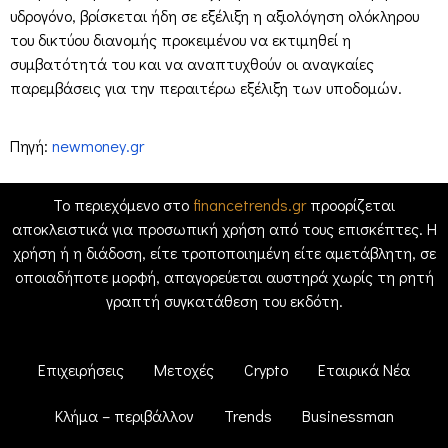
υδρογόνο, βρίσκεται ήδη σε εξέλιξη η αξιολόγηση ολόκληρου
του δικτύου διανομής προκειμένου να εκτιμηθεί η
συμβατότητά του και να αναπτυχθούν οι αναγκαίες
παρεμβάσεις για την περαιτέρω εξέλιξη των υποδομών.
Πηγή:
newmoney.gr
Το περιεχόμενο στο
financetrends.gr
προορίζεται
αποκλειστικά για προσωπική χρήση από τους επισκέπτες. Η
χρήση ή η διάδοση, είτε τροποποιημένη είτε αμετάβλητη, σε
οποιαδήποτε μορφή, απαγορεύεται αυστηρά χωρίς τη ρητή
γραπτή συγκατάθεση του εκδότη.
Επιχειρήσεις
Μετοχές
Crypto
Εταιρικά Νέα
Κλήμα – περιβάλλον
Trends
Businessman