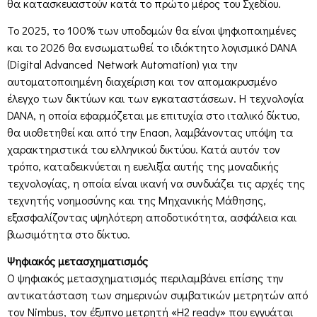
θα κατασκευαστούν κατά το πρώτο μέρος του Σχεδίου.
Το 2025, το 100% των υποδομών θα είναι ψηφιοποιημένες
και το 2026 θα ενσωματωθεί το ιδιόκτητο λογισμικό DANA
(Digital Advanced Network Automation) για την
αυτοματοποιημένη διαχείριση και τον απομακρυσμένο
έλεγχο των δικτύων και των εγκαταστάσεων. Η τεχνολογία
DANA, η οποία εφαρμόζεται με επιτυχία στο ιταλικό δίκτυο,
θα υιοθετηθεί και από την Enaon, λαμβάνοντας υπόψη τα
χαρακτηριστικά του ελληνικού δικτύου. Κατά αυτόν τον
τρόπο, καταδεικνύεται η ευελιξία αυτής της μοναδικής
τεχνολογίας, η οποία είναι ικανή να συνδυάζει τις αρχές της
τεχνητής νοημοσύνης και της Μηχανικής Μάθησης,
εξασφαλίζοντας υψηλότερη αποδοτικότητα, ασφάλεια και
βιωσιμότητα στο δίκτυο.
Ψηφιακός μετασχηματισμός
Ο ψηφιακός μετασχηματισμός περιλαμβάνει επίσης την
αντικατάσταση των σημερινών συμβατικών μετρητών από
τον Nimbus, τον έξυπνο μετρητή «H2 ready» που εγγυάται