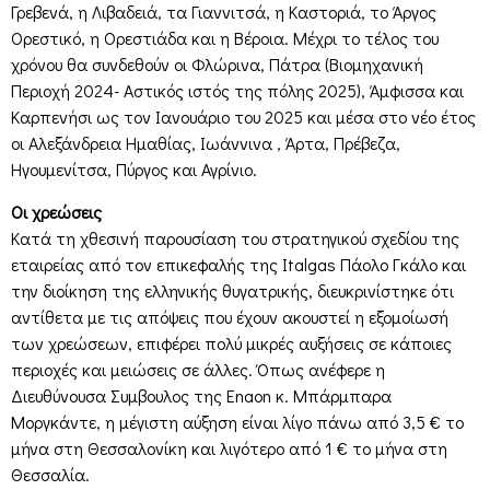
Γρεβενά, η Λιβαδειά, τα Γιαννιτσά, η Καστοριά, το Άργος
Ορεστικό, η Ορεστιάδα και η Βέροια. Μέχρι το τέλος του
χρόνου θα συνδεθούν οι Φλώρινα, Πάτρα (Βιομηχανική
Περιοχή 2024- Αστικός ιστός της πόλης 2025), Άμφισσα και
Καρπενήσι ως τον Ιανουάριο του 2025 και μέσα στο νέο έτος
οι Αλεξάνδρεια Ημαθίας, Ιωάννινα , Άρτα, Πρέβεζα,
Ηγουμενίτσα, Πύργος και Αγρίνιο.
Οι χρεώσεις
Κατά τη χθεσινή παρουσίαση του στρατηγικού σχεδίου της
εταιρείας από τον επικεφαλής της Italgas Πάολο Γκάλο και
την διοίκηση της ελληνικής θυγατρικής, διευκρινίστηκε ότι
αντίθετα με τις απόψεις που έχουν ακουστεί η εξομοίωσή
των χρεώσεων, επιφέρει πολύ μικρές αυξήσεις σε κάποιες
περιοχές και μειώσεις σε άλλες. Όπως ανέφερε η
Διευθύνουσα Συμβουλος της Enaon κ. Μπάρμπαρα
Μοργκάντε, η μέγιστη αύξηση είναι λίγο πάνω από 3,5 € το
μήνα στη Θεσσαλονίκη και λιγότερο από 1 € το μήνα στη
Θεσσαλία.