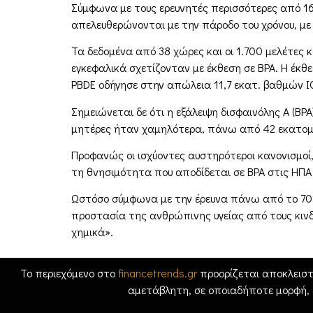
Σύμφωνα με τους ερευνητές περισσότερες από 16
απελευθερώνονται με την πάροδο του χρόνου, με
Τα δεδομένα από 38 χώρες και οι 1.700 μελέτες
εγκεφαλικά σχετίζονταν με έκθεση σε BPA. Η έκ
PBDE οδήγησε στην απώλεια 11,7 εκατ. βαθμών I
Σημειώνεται δε ότι η εξάλειψη δισφαινόλης Α (BP
μητέρες ήταν χαμηλότερα, πάνω από 42 εκατομμ
Προφανώς οι ισχύοντες αυστηρότεροι κανονισμοί
τη θνησιμότητα που αποδίδεται σε BPA στις ΗΠΑ 
Ωστόσο σύμφωνα με την έρευνα πάνω από το 70% 
προστασία της ανθρώπινης υγείας από τους κιν
χημικά».
Το περιεχόμενο στο
financetrends.gr
προορίζεται αποκλειστ
αμετάβλητη, σε οποιαδήποτε μορφή,