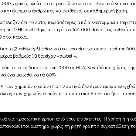
.000 χημικές ουσίες που προστίθενται στα πλαστικά για να απ
 αποτέλεσμα ο άνθρωπος να εκτίθεται σε καθημερινή βάση.
 κατέληξαν ότι το 2015, περισσότερες από 5 εκατομμύρια περιπ
θεση σε DEHP συνδέθηκε με περίπου 164.000 θανάτους ανθρώπων
Q στα παιδιά.
A) και δι(2-αιθυλεξυλ) φθαλικού εστέρα θα είχε σώσει περίπου 6
ύρια βαθμούς IQ θα είχαν «σωθεί ».
, ήδη, από τη δεκαετία του 2000 σε ΗΠΑ, Καναδά και χώρες της
να έχει μειωθεί κατά 60%.
των χημικών ουσιών στα πλαστικά δεν έχουν ακόμα ελεγχθεί γ
δύνους των χημικών ουσιών στα πλαστικά θα απαιτήσει παραδε
ικά για προσωπική χρήση από τους επισκέπτες. Η χρήση ή η διά
 απαγορεύεται αυστηρά χωρίς τη ρητή γραπτή συγκατάθεση του